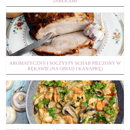
JABŁKAMI
AROMATYCZNY I SOCZYSTY SCHAB PIECZONY W
RĘKAWIE (NA OBIAD I KANAPKĘ)