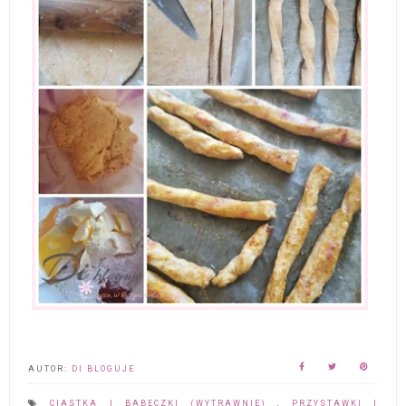
AUTOR:
DI BLOGUJE
CIASTKA I BABECZKI (WYTRAWNIE)
,
PRZYSTAWKI I