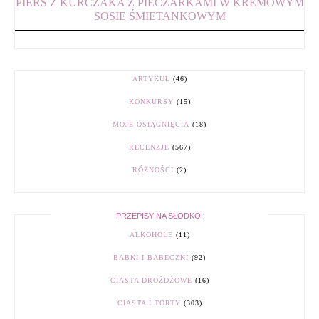
PIERŚ Z KURCZAKA Z PIECZARKAMI W KREMOWYM
SOSIE ŚMIETANKOWYM
ARTYKUŁ
(46)
KONKURSY
(15)
MOJE OSIĄGNIĘCIA
(18)
RECENZJE
(567)
RÓŻNOŚCI
(2)
PRZEPISY NA SŁODKO:
ALKOHOLE
(11)
BABKI I BABECZKI
(92)
CIASTA DROŻDŻOWE
(16)
CIASTA I TORTY
(303)