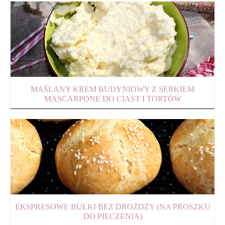
MAŚLANY KREM BUDYNIOWY Z SERKIEM
MASCARPONE DO CIAST I TORTÓW
EKSPRESOWE BUŁKI BEZ DROŻDŻY (NA PROSZKU
DO PIECZENIA)