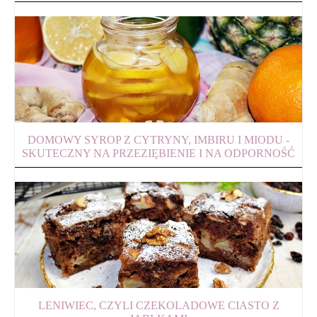
DOMOWY SYROP Z CYTRYNY, IMBIRU I MIODU -
SKUTECZNY NA PRZEZIĘBIENIE I NA ODPORNOŚĆ
LENIWIEC, CZYLI CZEKOLADOWE CIASTO Z