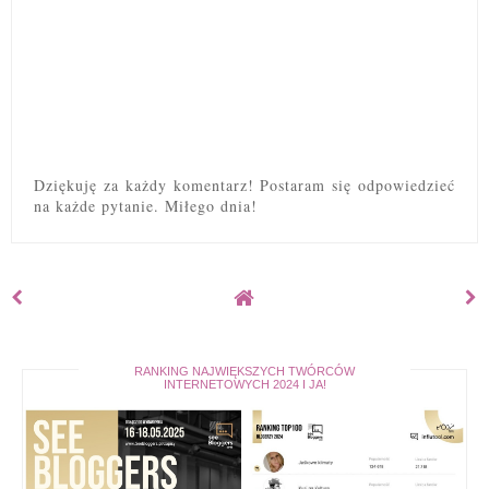
Dziękuję za każdy komentarz! Postaram się odpowiedzieć
na każde pytanie. Miłego dnia!
RANKING NAJWIĘKSZYCH TWÓRCÓW
INTERNETOWYCH 2024 I JA!