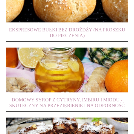
EKSPRESOWE BUŁKI BEZ DROŻDŻY (NA PROSZKU
DO PIECZENIA)
DOMOWY SYROP Z CYTRYNY, IMBIRU I MIODU -
SKUTECZNY NA PRZEZIĘBIENIE I NA ODPORNOŚĆ