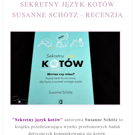
SEKRETNY JĘZYK KOTÓW
SUSANNE SCHÖTZ - RECENZJA
"Sekretny język kotów"
Susanne Schötz
autorstwa
to
książka przedstawiająca wyniki przełomowych badań
dotyczących komunikowania się kotów.