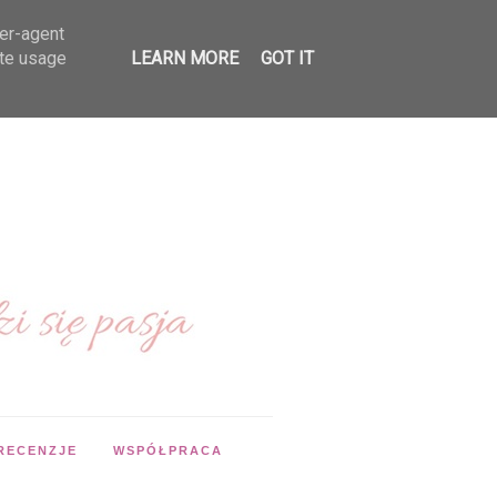
ser-agent
ate usage
LEARN MORE
GOT IT
RECENZJE
WSPÓŁPRACA