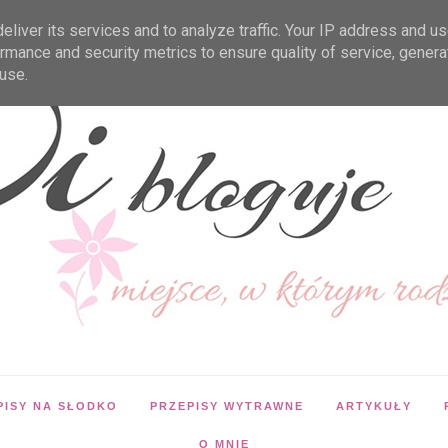
liver its services and to analyze traffic. Your IP address and u
rmance and security metrics to ensure quality of service, gener
use.
PISY NA SŁODKO
PRZEPISY WYTRAWNE
ARTYKUŁY
O MNIE