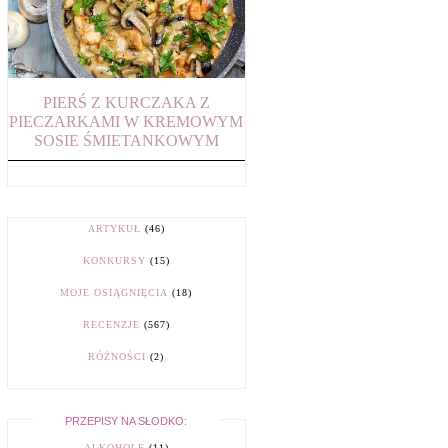
PIERŚ Z KURCZAKA Z
PIECZARKAMI W KREMOWYM
SOSIE ŚMIETANKOWYM
ARTYKUŁ
(46)
KONKURSY
(15)
MOJE OSIĄGNIĘCIA
(18)
RECENZJE
(567)
RÓŻNOŚCI
(2)
PRZEPISY NA SŁODKO:
ALKOHOLE
(11)