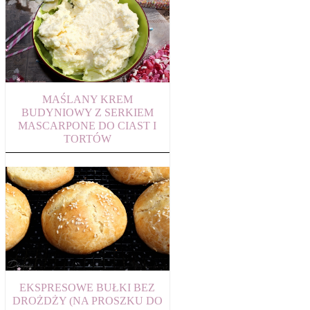
MAŚLANY KREM
BUDYNIOWY Z SERKIEM
MASCARPONE DO CIAST I
TORTÓW
EKSPRESOWE BUŁKI BEZ
DROŻDŻY (NA PROSZKU DO