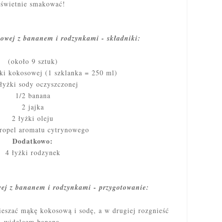
świetnie smakować!
owej z bananem i rodzynkami - składniki:
(około 9 sztuk)
ki kokosowej (1 szklanka = 250 ml)
 łyżki sody oczyszczonej
1/2 banana
2 jajka
2 łyżki oleju
kropel aromatu cytrynowego
Dodatkowo:
4 łyżki rodzynek
ej z bananem i rodzynkami - przygotowanie:
eszać mąkę kokosową i sodę, a w drugiej rozgnieść
widelcem banana.