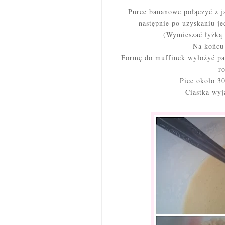
Puree bananowe połączyć z j
następnie po uzyskaniu je
(Wymieszać łyżką d
Na końcu
Formę do muffinek wyłożyć pap
r
Piec około 30
Ciastka wyj