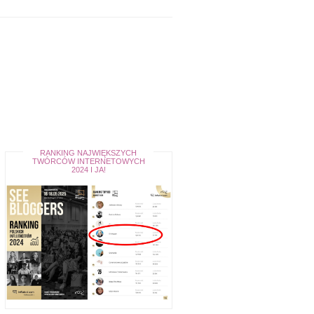
RANKING NAJWIĘKSZYCH
TWÓRCÓW INTERNETOWYCH
2024 I JA!