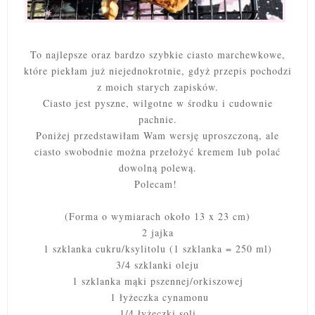
To najlepsze oraz bardzo szybkie ciasto marchewkowe,
które piekłam już niejednokrotnie, gdyż przepis pochodzi
z moich starych zapisków.
Ciasto j
est pyszne, wilgotne w środku i cudownie
pachnie.
Poniżej przedstawiłam Wam wersję uproszczoną, ale
ciasto swobodnie można przełożyć kremem lub polać
dowolną polewą.
Polecam!
(Forma o wymiarach około 13 x 23 cm)
2 jajka
1 szklanka cukru/ksylitolu (1 szklanka = 250 ml)
3/4 szklanki oleju
1 szklanka mąki pszennej/orkiszowej
1 łyżeczka cynamonu
1/4 łyżeczki soli