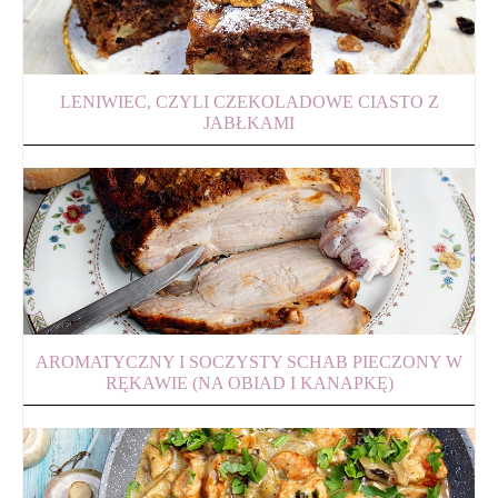
LENIWIEC, CZYLI CZEKOLADOWE CIASTO Z
JABŁKAMI
AROMATYCZNY I SOCZYSTY SCHAB PIECZONY W
RĘKAWIE (NA OBIAD I KANAPKĘ)