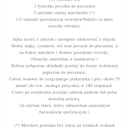
1 łyżeczka proszku do pieczenia
2 szklanki startej marchewki (*)
1/2 szklanki posiekanych orzechów/bakalii (u mnie
orzechy włoskie)
Jajka utrzeć z cukrem i następnie zmiksować z olejem.
Dodać mąkę, cynamon, sól oraz proszek do pieczenia, a
na końcu marchew i drobno posiekane orzechy.
(Orzechy zmieliłam w malakserze.)
Dobrze połączone składniki przelać do formy wyłożonej
papierem do pieczenia.
Całość wstawić do rozgrzanego piekarnika i p
iec około 55
minut (do tzw. suchego patyczka) w 180 stopniach.
Ciasto po ostudzeniu posypać cukrem pudrem lub polać
dowolną polewą.
(Ja użyłam lukru, który zabarwiłam naturalnym
barwnikiem spożywczym.)
(*) Marchew powinna być starta na średnich oczkach