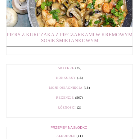
PIERŚ Z KURCZAKA Z PIECZARKAMI W KREMOWYM
SOSIE ŚMIETANKOWYM
ARTYKUŁ
(46)
KONKURSY
(15)
MOJE OSIĄGNIĘCIA
(18)
RECENZJE
(567)
RÓŻNOŚCI
(2)
PRZEPISY NA SŁODKO:
ALKOHOLE
(11)