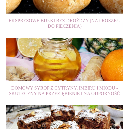
EKSPRESOWE BUŁKI BEZ DROŻDŻY (NA PROSZKU
DO PIECZENIA)
DOMOWY SYROP Z CYTRYNY, IMBIRU I MIODU -
SKUTECZNY NA PRZEZIĘBIENIE I NA ODPORNOŚĆ