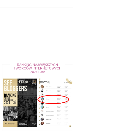
RANKING NAJWIĘKSZYCH
TWÓRCÓW INTERNETOWYCH
2024 I JA!