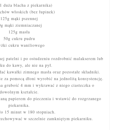
1 duża blacha z piekarnika)
chów włoskich (bez łupinek)
125g mąki pszennej
0g mąki ziemniaczanej
125g masła
50g cukru pudru
yżki cukru waniliowego
ej patelni i po ostudzeniu rozdrobnić malakserem lub
ku do kawy, ale nie na pył.
dać kawałki zimnego masła oraz pozostałe składniki.
ie za pomocą dłoni wyrobić na jednolitą konsystencję.
a grubość 4 mm i wykrawać z niego ciasteczka o
dowolnym kształcie.
łaną papierem do pieczenia i wstawić do rozgrzanego
piekarnika.
ło 15 minut w 180 stopniach.
rzechowywać w szczelnie zamkniętym piekarniku.