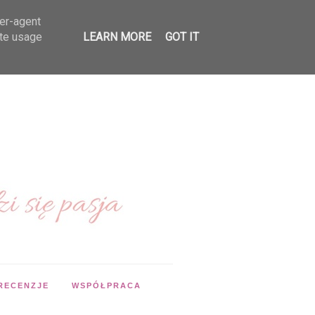
ser-agent
ate usage
LEARN MORE
GOT IT
RECENZJE
WSPÓŁPRACA