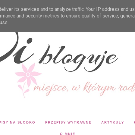
liver its services and to analyze traffic. Your IP address and u
rmance and security metrics to ensure quality of service, gener
use.
PISY NA SŁODKO
PRZEPISY WYTRAWNE
ARTYKUŁY
O MNIE