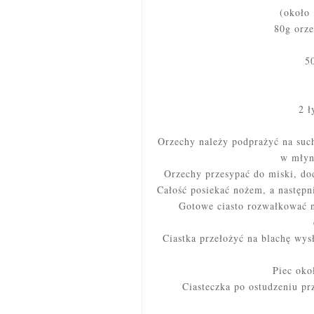
(około 
80g orze
5
2 ł
Orzechy należy podprażyć na such
w młyn
Orzechy przesypać do miski, do
Całość posiekać nożem, a następn
Gotowe ciasto rozwałkować n
Ciastka przełożyć na blachę wys
Piec oko
Ciasteczka po ostudzeniu p