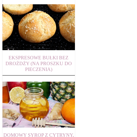
EKSPRESOWE BUŁKI BEZ
DROŻDŻY (NA PROSZKU DO
PIECZENIA)
DOMOWY SYROP Z CYTRYNY,