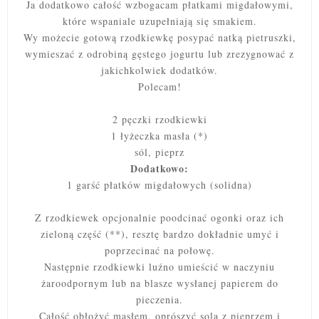
Ja dodatkowo całość wzbogacam płatkami migdałowymi,
które wspaniale uzupełniają się smakiem.
Wy możecie gotową rzodkiewkę posypać natką pietruszki,
wymieszać z odrobiną gęstego jogurtu lub zrezygnować z
jakichkolwiek dodatków.
Polecam!
2 pęczki rzodkiewki
1 łyżeczka masła (*)
sól, pieprz
Dodatkowo:
1 garść płatków migdałowych (solidna)
Z rzodkiewek opcjonalnie poodcinać ogonki oraz ich
zieloną część (**), resztę bardzo dokładnie umyć i
poprzecinać na połowę.
Następnie rzodkiewki luźno umieścić w naczyniu
żaroodpornym lub na blasze wysłanej papierem do
pieczenia.
Całość obłożyć masłem, oprószyć solą z pieprzem i