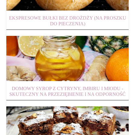
EKSPRESOWE BUŁKI BEZ DROŻDŻY (NA PROSZKU
DO PIECZENIA)
DOMOWY SYROP Z CYTRYNY, IMBIRU I MIODU -
SKUTECZNY NA PRZEZIĘBIENIE I NA ODPORNOŚĆ