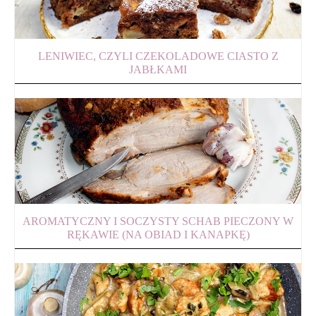
LENIWIEC, CZYLI CZEKOLADOWE CIASTO Z
JABŁKAMI
AROMATYCZNY I SOCZYSTY SCHAB PIECZONY W
RĘKAWIE (NA OBIAD I KANAPKĘ)