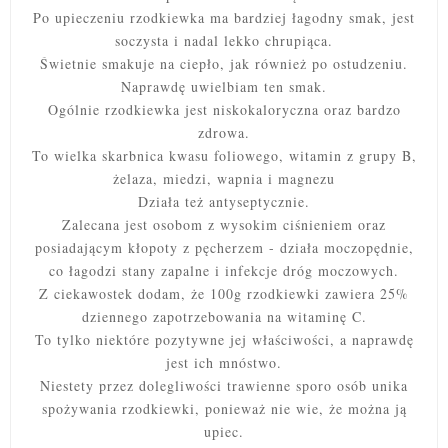
Po upieczeniu rzodkiewka ma bardziej łagodny smak, jest
soczysta i nadal lekko chrupiąca.
Świetnie smakuje na ciepło, jak również po ostudzeniu.
Naprawdę uwielbiam ten smak.
Ogólnie rzodkiewka jest niskokaloryczna oraz bardzo
zdrowa.
To wielka skarbnica kwasu foliowego, witamin z grupy B,
żelaza, miedzi, wapnia i magnezu
Działa też antyseptycznie.
Zalecana jest osobom z wysokim ciśnieniem oraz
posiadającym kłopoty z pęcherzem - działa moczopędnie,
co łagodzi stany zapalne i infekcje dróg moczowych.
Z ciekawostek dodam, że 100g rzodkiewki zawiera 25%
dziennego zapotrzebowania na witaminę C.
To tylko niektóre pozytywne jej właściwości, a naprawdę
jest ich mnóstwo.
Niestety przez dolegliwości trawienne sporo osób unika
spożywania rzodkiewki, ponieważ nie wie, że można ją
upiec.