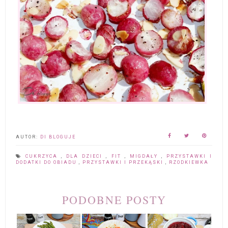
AUTOR:
DI BLOGUJE
CUKRZYCA
,
DLA DZIECI
,
FIT
,
MIGDAŁY
,
PRZYSTAWKI I
DODATKI DO OBIADU
,
PRZYSTAWKI I PRZEKĄSKI
,
RZODKIEWKA
PODOBNE POSTY