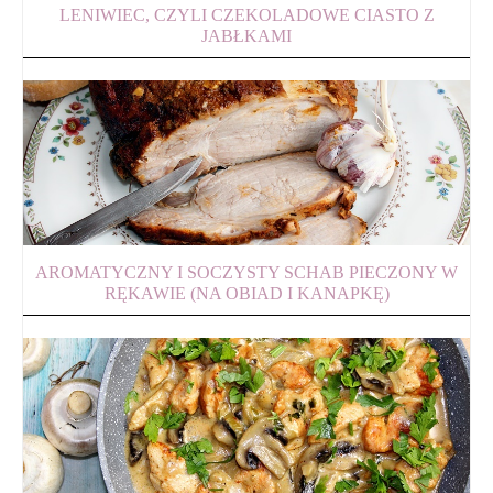
LENIWIEC, CZYLI CZEKOLADOWE CIASTO Z
JABŁKAMI
AROMATYCZNY I SOCZYSTY SCHAB PIECZONY W
RĘKAWIE (NA OBIAD I KANAPKĘ)