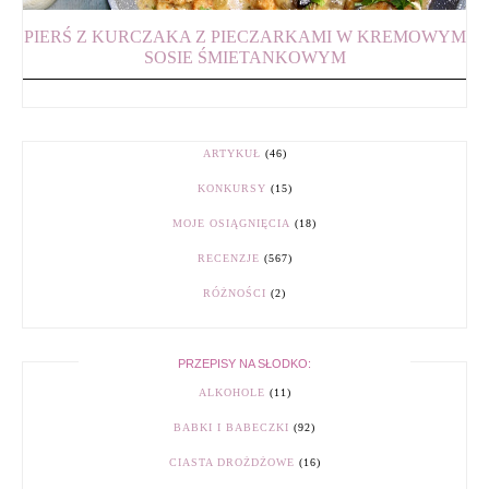
PIERŚ Z KURCZAKA Z PIECZARKAMI W KREMOWYM
SOSIE ŚMIETANKOWYM
ARTYKUŁ
(46)
KONKURSY
(15)
MOJE OSIĄGNIĘCIA
(18)
RECENZJE
(567)
RÓŻNOŚCI
(2)
PRZEPISY NA SŁODKO:
ALKOHOLE
(11)
BABKI I BABECZKI
(92)
CIASTA DROŻDŻOWE
(16)