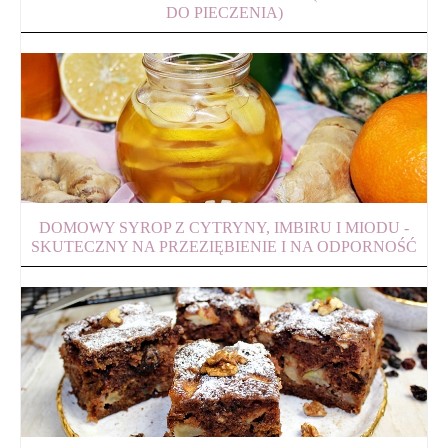
DO PIECZENIA)
DOMOWY SYROP Z CYTRYNY, IMBIRU I MIODU -
SKUTECZNY NA PRZEZIĘBIENIE I NA ODPORNOŚĆ