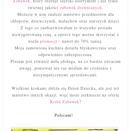
Zabawek
, który oferuje szeroki asortyment i nie tylko
świetnej jakości
zabawek drewnianych
.
Możecie w nim znaleźć mnóstwo przedmiotów dla
chłopców, dziewczynek, maluchów oraz starszych dzieci.
Z tego co zaobserwowałam to wszystko posiada
niewygórowaną cenę, a oprócz tego można skorzystać z
wielu
promocji
- nawet do 70% taniej.
Moja zamówiona kuchnia dotarła błyskawicznie oraz
odpowiednio zabezpieczona.
Plusem jest również miła obsługa, na co bardzo zwracam
uwagę, ponieważ nie raz miałam do czynienia z
niesympatycznymi sprzedawcami.
Wielkimi krokami zbliża się Dzień Dziecka, ale jest też
mnóstwo innych okazji, więc może zerkniecie na ofertę
Króla Zabawek
?
Polecam!