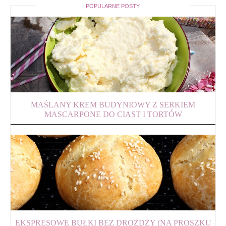
POPULARNE POSTY:
MAŚLANY KREM BUDYNIOWY Z SERKIEM
MASCARPONE DO CIAST I TORTÓW
EKSPRESOWE BUŁKI BEZ DROŻDŻY (NA PROSZKU