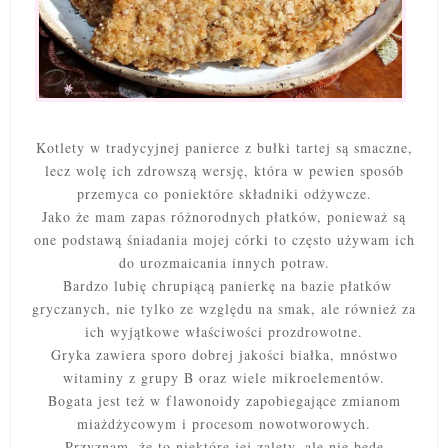
Kotlety w tradycyjnej panierce z bułki tartej są smaczne,
lecz wolę ich zdrowszą wersję, która w pewien sposób
przemyca co poniektóre składniki odżywcze.
Jako że mam zapas różnorodnych płatków, ponieważ są
one podstawą śniadania mojej córki to często używam ich
do urozmaicania innych potraw.
Bardzo lubię chrupiącą panierkę na bazie płatków
gryczanych, nie tylko ze względu na smak, ale również za
ich wyjątkowe właściwości prozdrowotne.
Gryka zawiera sporo dobrej jakości białka, mnóstwo
witaminy z grupy B oraz wiele mikroelementów.
Bogata jest też w flawonoidy zapobiegające zmianom
miażdżycowym i procesom nowotworowych.
Przyznam, że to niektóre jej zalety, ale nie będę