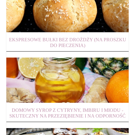
EKSPRESOWE BUŁKI BEZ DROŻDŻY (NA PROSZKU
DO PIECZENIA)
DOMOWY SYROP Z CYTRYNY, IMBIRU I MIODU -
SKUTECZNY NA PRZEZIĘBIENIE I NA ODPORNOŚĆ