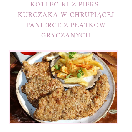
KOTLECIKI Z PIERSI
KURCZAKA W CHRUPIĄCEJ
PANIERCE Z PŁATKÓW
GRYCZANYCH