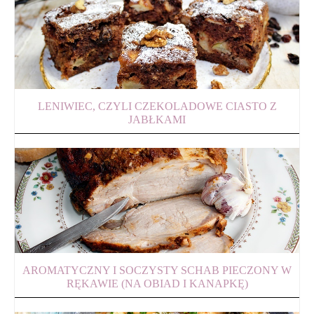
LENIWIEC, CZYLI CZEKOLADOWE CIASTO Z
JABŁKAMI
AROMATYCZNY I SOCZYSTY SCHAB PIECZONY W
RĘKAWIE (NA OBIAD I KANAPKĘ)