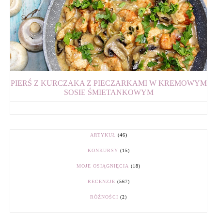
PIERŚ Z KURCZAKA Z PIECZARKAMI W KREMOWYM
SOSIE ŚMIETANKOWYM
ARTYKUŁ
(46)
KONKURSY
(15)
MOJE OSIĄGNIĘCIA
(18)
RECENZJE
(567)
RÓŻNOŚCI
(2)