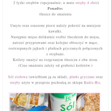
2 łyżki otrębów (opcjonalnie; u mnie
otręby 4 zbóż
)
Ponadto:
tłuszcz do smażenia
Umyte oraz osuszone piersi należy pokroić na mniejsze
kawałki.
Następnie mięso delikatnie rozbić tłuczkiem do mięsa,
natrzeć przyprawami oraz kolejno obtoczyć w mące,
roztrzepanych jajkach i płatkach gryczanych połączonych
z otrębami.
Kotlety smażyć na rozgrzanym tłuszczu z obu stron.
(Czas smażenia zależy od grubości kotletów.)
Sól ziołowa
(uwielbiam ją za skład),
płatki gryczane
oraz
otręby
użyte w przepisie pochodzą ze sklepu
Radix-Bis
.