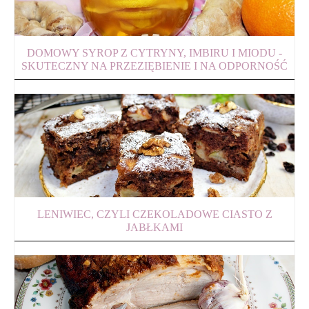
DOMOWY SYROP Z CYTRYNY, IMBIRU I MIODU -
SKUTECZNY NA PRZEZIĘBIENIE I NA ODPORNOŚĆ
LENIWIEC, CZYLI CZEKOLADOWE CIASTO Z
JABŁKAMI