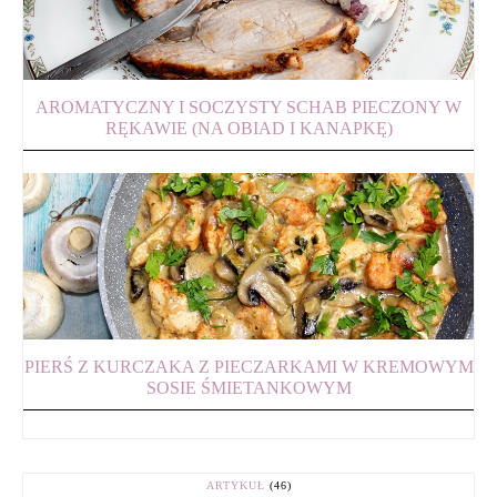
AROMATYCZNY I SOCZYSTY SCHAB PIECZONY W
RĘKAWIE (NA OBIAD I KANAPKĘ)
PIERŚ Z KURCZAKA Z PIECZARKAMI W KREMOWYM
SOSIE ŚMIETANKOWYM
ARTYKUŁ
(46)