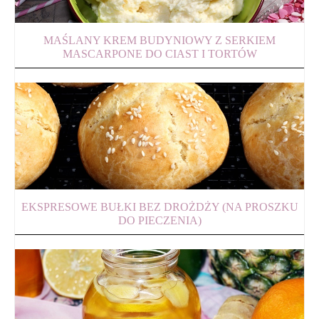
MAŚLANY KREM BUDYNIOWY Z SERKIEM
MASCARPONE DO CIAST I TORTÓW
EKSPRESOWE BUŁKI BEZ DROŻDŻY (NA PROSZKU
DO PIECZENIA)