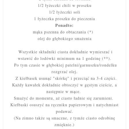
1/2 łyżeczki chili w proszku
1/2 łyżeczki soli
1 łyżeczka proszku do pieczenia
Ponadto:
mąka pszenna do obtaczania (*)
olej do głębokiego smażenia
Wszystkie składniki ciasta dokładnie wymieszać i
wstawić do lodówki minimum na 1 godzinę (**).
Po tym czasie w
głębokiej patelni/garnuszku/rondelku
rozgrzać olej.
Z kiełbasek usunąć "skórkę" i przeciąć na 3-4 części.
Każdy kawałek dokładnie obtoczyć w gęstym cieście, a
następnie w mące.
Smażyć do momentu, aż ciasto ładnie się zarumieni.
Kiełbaski osuszyć na ręczniku papierowym i natychmiast
podawać.
(Na zimno także są smaczne, z tymże ciasto odrobinę
zmięknie.)