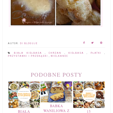
AUTOR:
DI BLOGUJE
BIAŁA KIEŁBASA
,
CHRZAN
,
KIEŁBASA
,
PŁATKI
,
PRZYSTAWKI I PRZEKĄSKI
,
WIELKANOC
PODOBNE POSTY
BABKA
WANILIOWA Z
BIAŁA
15