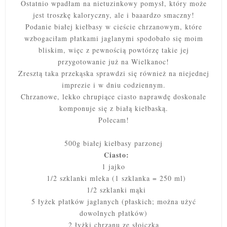
Ostatnio wpadłam na nietuzinkowy pomysł, który może
jest troszkę kaloryczny, ale i baaardzo smaczny!
Podanie białej kiełbasy w cieście chrzanowym, które
wzbogaciłam płatkami jaglanymi spodobało się moim
bliskim, więc z pewnością powtórzę takie jej
przygotowanie już na Wielkanoc!
Zresztą taka przekąska sprawdzi się również na niejednej
imprezie i w dniu codziennym.
Chrzanowe, lekko chrupiące ciasto naprawdę doskonale
komponuje się z białą kiełbaską.
Polecam!
500g białej kiełbasy parzonej
Ciasto:
1 jajko
1/2
szklanki mleka (1 szklanka = 250 ml)
1/2 szklanki mąki
5 łyżek płatków jaglanych (płaskich; można użyć
dowolnych płatków)
2 łyżki chrzanu ze słoiczka