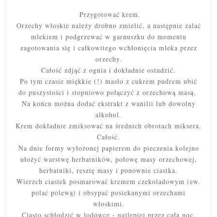
Przygotować krem.
Orzechy włoskie należy drobno zmielić, a następnie zalać
mlekiem i podgrzewać w garnuszku do momentu
zagotowania się i całkowitego wchłonięcia mleka przez
orzechy.
Całość zdjąć z ognia i dokładnie ostudzić.
Po tym czasie miękkie (!) masło z cukrem pudrem ubić
do puszystości i stopniowo połączyć z orzechową masą.
Na końcu można dodać ekstrakt z wanilii lub dowolny
alkohol.
Krem dokładnie zmiksować na średnich obrotach miksera.
Całość.
Na dnie formy wyłożonej papierem do pieczenia kolejno
ułożyć warstwę herbatników, połowę masy orzechowej,
herbatniki, resztę masy i ponownie ciastka.
Wierzch ciastek posmarować kremem czekoladowym (ew.
polać polewą) i obsypać posiekanymi orzechami
włoskimi.
Ciasto schłodzić w lodówce - najlepiej przez całą noc,