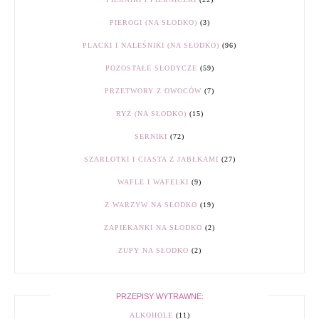
PIEROGI (NA SŁODKO)
(3)
PLACKI I NALEŚNIKI (NA SŁODKO)
(96)
POZOSTAŁE SŁODYCZE
(59)
PRZETWORY Z OWOCÓW
(7)
RYŻ (NA SŁODKO)
(15)
SERNIKI
(72)
SZARLOTKI I CIASTA Z JABŁKAMI
(27)
WAFLE I WAFELKI
(9)
Z WARZYW NA SŁODKO
(19)
ZAPIEKANKI NA SŁODKO
(2)
ZUPY NA SŁODKO
(2)
PRZEPISY WYTRAWNE:
ALKOHOLE
(11)