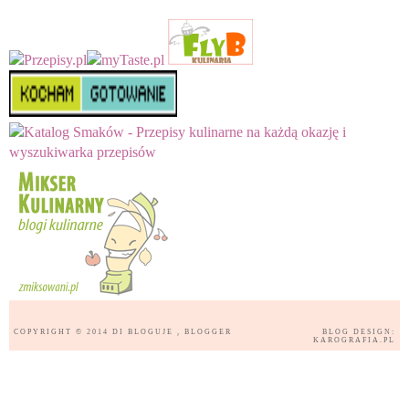
COPYRIGHT © 2014
DI BLOGUJE
, BLOGGER
BLOG DESIGN:
KAROGRAFIA.PL