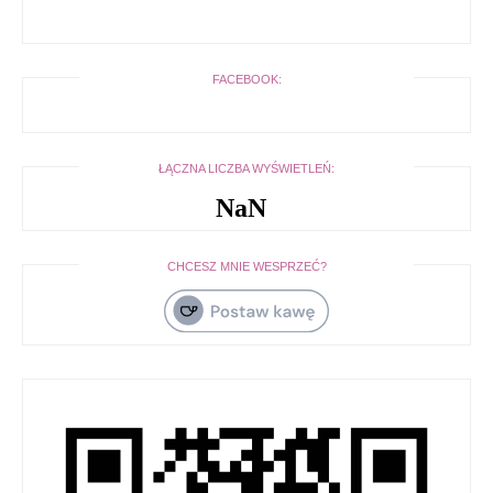
FACEBOOK:
ŁĄCZNA LICZBA WYŚWIETLEŃ:
NaN
CHCESZ MNIE WESPRZEĆ?