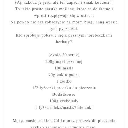
(Aj, szkoda je jeść, ale ten zapach i smak kuuuusi!)
To takie proste ciastka maślane, które są delikatne i
wprost rozpływają się w ustach.
Na pewno nie raz zobaczycie na moim blogu inną wersję
tych pyszności.
Kto spróbuje pobawić się z pysznymi torebeczkami
herbaty?
(około 20 sztuk)
200g mąki pszennej
100 masła
75g cukru pudru
1 żółtko
1/2 łyżeczki proszku do pieczenia
Dodatkowo:
100g czekolady
1 łyżka mleka/masła/śmietanki
Mąkę, masło, cukier, żółtko oraz proszek do pieczenia
szybko zagnieść na jednolitą masę.