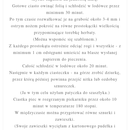
Gotowe ciasto owinąć folią i schłodzić w lodówce przez
minimum 30 minut.
Po tym czasie rozwałkować je na grubość około 3-4 mm i
ostrym nożem pokroić na równe prostokąciki wielkością
przypominające torebkę herbaty.
(Można wspomóc się szablonem.)
Z każdego prostokąta ostrożnie odciąć rogi i wszystkie - z
minimum 1 cm odstępami umieścić na blasze wysłanej
papierem do pieczenia.
Całość schłodzić w lodówce około 20 minut.
Następnie w każdym ciasteczku - na górze zrobić dziurkę,
przez którą później powinna przejść nitka lub ozdobny
sznureczek.
(Ja w tym celu użyłam patyczka do szaszłyka.)
Ciastka piec w rozgrzanym piekarniku przez około 10
minut w temperaturze 180 stopni.
W międzyczasie można przygotować równe sznurki i
zawieszki.
(Swoje zawieszki wycięłam z kartonowego pudełka i