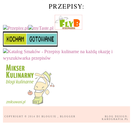
PRZEPISY:
COPYRIGHT © 2014
DI BLOGUJE
, BLOGGER
BLOG DESIGN:
KAROGRAFIA.PL