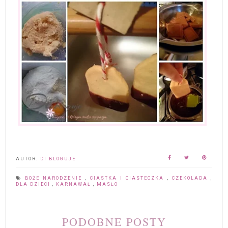
AUTOR:
DI BLOGUJE
BOŻE NARODZENIE
,
CIASTKA I CIASTECZKA
,
CZEKOLADA
,
DLA DZIECI
,
KARNAWAŁ
,
MASŁO
PODOBNE POSTY