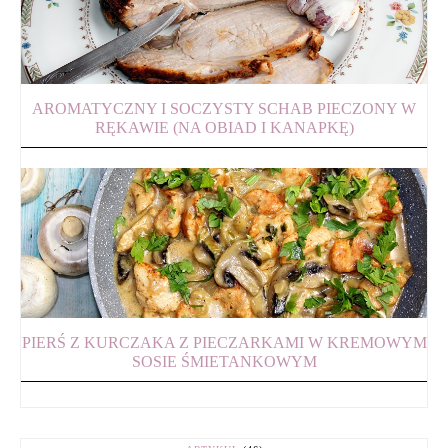
AROMATYCZNY I SOCZYSTY SCHAB PIECZONY W
RĘKAWIE (NA OBIAD I KANAPKĘ)
PIERŚ Z KURCZAKA Z PIECZARKAMI W KREMOWYM
SOSIE ŚMIETANKOWYM