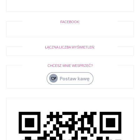
FACEBOOK:
ŁĄCZNA LICZBA WYŚWIETLEŃ:
CHCESZ MNIE WESPRZEĆ?