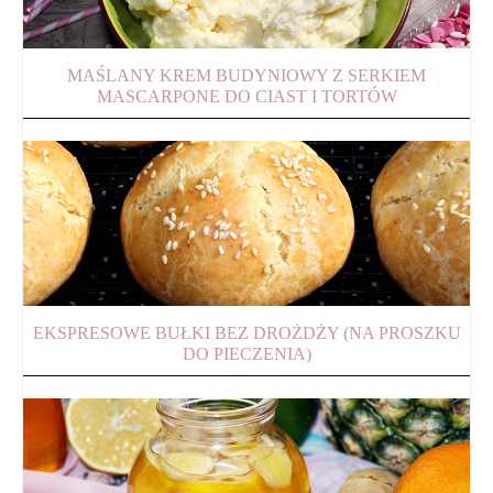
MAŚLANY KREM BUDYNIOWY Z SERKIEM
MASCARPONE DO CIAST I TORTÓW
EKSPRESOWE BUŁKI BEZ DROŻDŻY (NA PROSZKU
DO PIECZENIA)