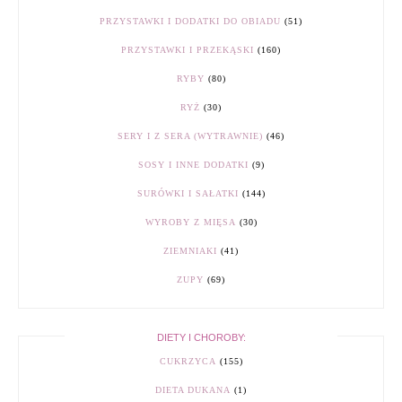
PRZYSTAWKI I DODATKI DO OBIADU
(51)
PRZYSTAWKI I PRZEKĄSKI
(160)
RYBY
(80)
RYŻ
(30)
SERY I Z SERA (WYTRAWNIE)
(46)
SOSY I INNE DODATKI
(9)
SURÓWKI I SAŁATKI
(144)
WYROBY Z MIĘSA
(30)
ZIEMNIAKI
(41)
ZUPY
(69)
DIETY I CHOROBY:
CUKRZYCA
(155)
DIETA DUKANA
(1)