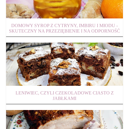
DOMOWY SYROP Z CYTRYNY, IMBIRU I MIODU -
SKUTECZNY NA PRZEZIĘBIENIE I NA ODPORNOŚĆ
LENIWIEC, CZYLI CZEKOLADOWE CIASTO Z
JABŁKAMI