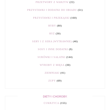
PRZETWORY Z WARZYW
(22)
PRZYSTAWKI I DODATKI DO OBIADU
(51)
PRZYSTAWKI I PRZEKĄSKI
(160)
RYBY
(80)
RYŻ
(30)
SERY I Z SERA (WYTRAWNIE)
(46)
SOSY I INNE DODATKI
(9)
SURÓWKI I SAŁATKI
(144)
WYROBY Z MIĘSA
(30)
ZIEMNIAKI
(41)
ZUPY
(69)
DIETY I CHOROBY:
CUKRZYCA
(155)