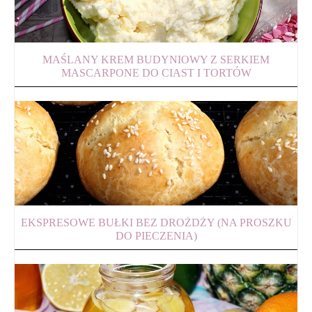
MAŚLANY KREM BUDYNIOWY Z SERKIEM
MASCARPONE DO CIAST I TORTÓW
EKSPRESOWE BUŁKI BEZ DROŻDŻY (NA PROSZKU
DO PIECZENIA)