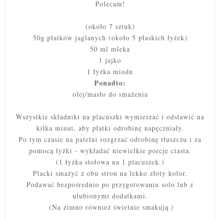
Polecam!
(około 7 sztuk)
50g płatków jaglanych (około 5 płaskich łyżek)
50 ml mleka
1 jajko
1 łyżka miodu
Ponadto:
olej/masło do smażenia
Wszystkie składniki na placuszki wymieszać i odstawić na
kilka minut, aby płatki odrobinę napęczniały.
Po tym czasie na patelni rozgrzać odrobinę tłuszczu i za
pomocą łyżki - wykładać niewielkie porcje ciasta.
(1 łyżka stołowa na 1 placuszek.)
Placki smażyć z obu stron
na lekko złoty kolor.
Podawać bezpośrednio po przygotowaniu solo lub z
ulubionymi dodatkami.
(Na zimno również świetnie smakują.)