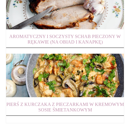
AROMATYCZNY I SOCZYSTY SCHAB PIECZONY W
RĘKAWIE (NA OBIAD I KANAPKĘ)
PIERŚ Z KURCZAKA Z PIECZARKAMI W KREMOWYM
SOSIE ŚMIETANKOWYM