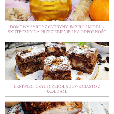
DOMOWY SYROP Z CYTRYNY, IMBIRU I MIODU -
SKUTECZNY NA PRZEZIĘBIENIE I NA ODPORNOŚĆ
LENIWIEC, CZYLI CZEKOLADOWE CIASTO Z
JABŁKAMI