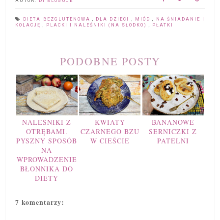
AUTOR:
DI BLOGUJE
DIETA BEZGLUTENOWA
,
DLA DZIECI
,
MIÓD
,
NA ŚNIADANIE I
KOLACJĘ
,
PLACKI I NALEŚNIKI (NA SŁODKO)
,
PŁATKI
PODOBNE POSTY
NALEŚNIKI Z
KWIATY
BANANOWE
OTRĘBAMI.
CZARNEGO BZU
SERNICZKI Z
PYSZNY SPOSÓB
W CIEŚCIE
PATELNI
NA
WPROWADZENIE
BŁONNIKA DO
DIETY
7 komentarzy: