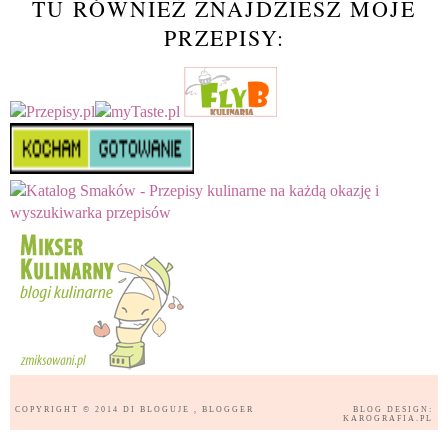
TU RÓWNIEŻ ZNAJDZIESZ MOJE
PRZEPISY:
COPYRIGHT © 2014
DI BLOGUJE
, BLOGGER
BLOG DESIGN:
KAROGRAFIA.PL