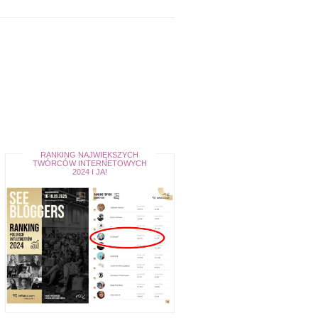
RANKING NAJWIĘKSZYCH
TWÓRCÓW INTERNETOWYCH
2024 I JA!