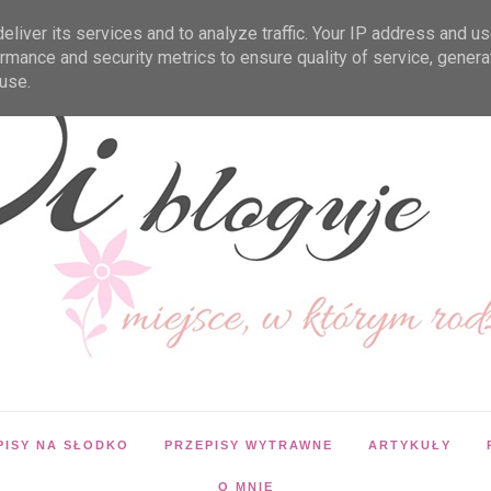
liver its services and to analyze traffic. Your IP address and u
rmance and security metrics to ensure quality of service, gener
use.
PISY NA SŁODKO
PRZEPISY WYTRAWNE
ARTYKUŁY
O MNIE