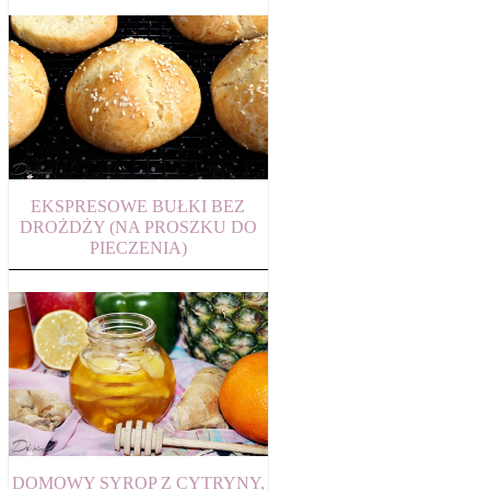
EKSPRESOWE BUŁKI BEZ
DROŻDŻY (NA PROSZKU DO
PIECZENIA)
DOMOWY SYROP Z CYTRYNY,