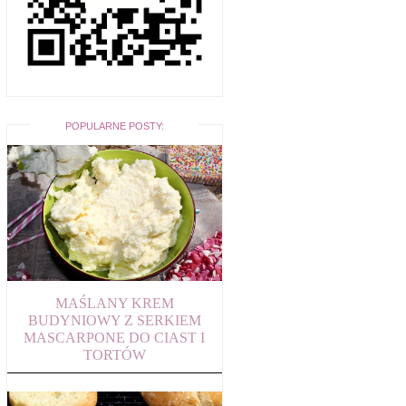
POPULARNE POSTY:
MAŚLANY KREM
BUDYNIOWY Z SERKIEM
MASCARPONE DO CIAST I
TORTÓW