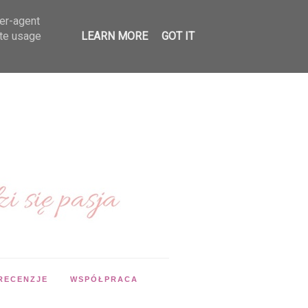
ser-agent
ate usage
LEARN MORE
GOT IT
RECENZJE
WSPÓŁPRACA