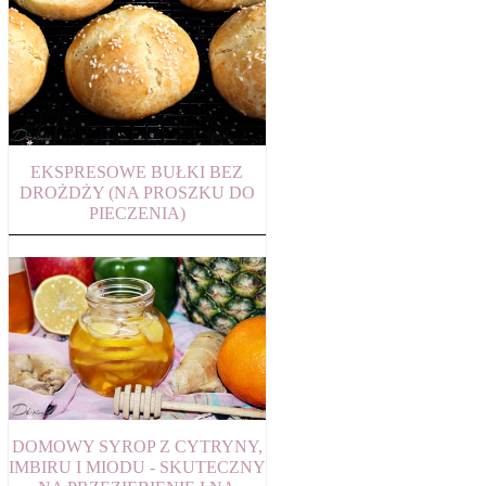
EKSPRESOWE BUŁKI BEZ
DROŻDŻY (NA PROSZKU DO
PIECZENIA)
DOMOWY SYROP Z CYTRYNY,
IMBIRU I MIODU - SKUTECZNY