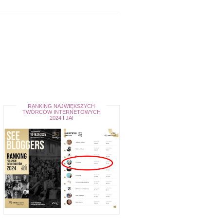
RANKING NAJWIĘKSZYCH
TWÓRCÓW INTERNETOWYCH
2024 I JA!