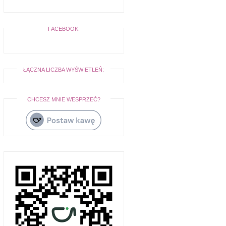
FACEBOOK:
ŁĄCZNA LICZBA WYŚWIETLEŃ:
CHCESZ MNIE WESPRZEĆ?