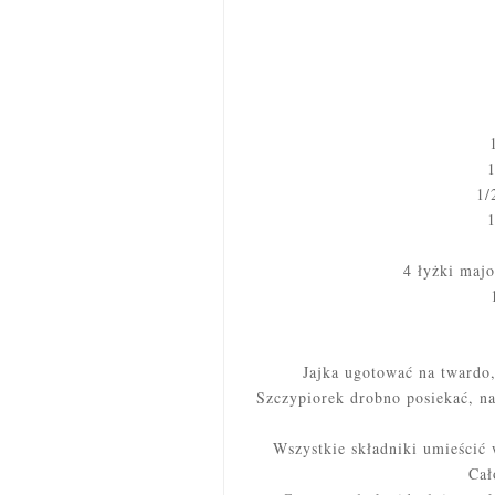
1
1/
1
4 łyżki majo
Jajka ugotować na twardo,
Szczypiorek drobno posiekać, na
Wszystkie składniki umieścić
Cał