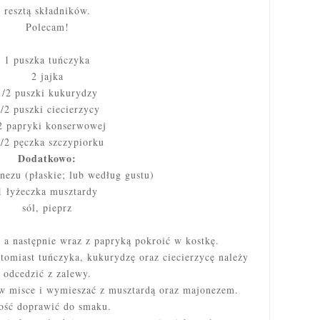
resztą składników.
Polecam!
1 puszka tuńczyka
2 jajka
1/2 puszki kukurydzy
/2 puszki ciecierzycy
2 papryki konserwowej
/2 pęczka szczypiorku
Dodatkowo:
nezu (płaskie; lub według gustu)
1 łyżeczka musztardy
sól, pieprz
 a następnie wraz z papryką pokroić w kostkę.
tomiast tuńczyka, kukurydzę oraz ciecierzycę należy
odcedzić z zalewy.
 w misce i wymieszać z musztardą oraz majonezem.
ość doprawić do smaku.