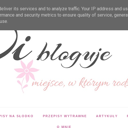
liver its services and to analyze traffic. Your IP address and u
rmance and security metrics to ensure quality of service, gener
use.
PISY NA SŁODKO
PRZEPISY WYTRAWNE
ARTYKUŁY
O MNIE