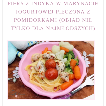
PIERŚ Z INDYKA W MARYNACIE
JOGURTOWEJ PIECZONA Z
POMIDORKAMI (OBIAD NIE
TYLKO DLA NAJMŁODSZYCH)