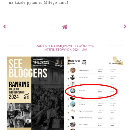
na każde pytanie. Miłego dnia!
RANKING NAJWIĘKSZYCH TWÓRCÓW
INTERNETOWYCH 2024 I JA!