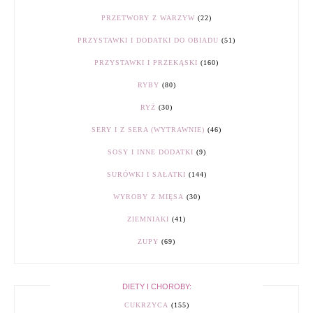
PRZETWORY Z WARZYW
(22)
PRZYSTAWKI I DODATKI DO OBIADU
(51)
PRZYSTAWKI I PRZEKĄSKI
(160)
RYBY
(80)
RYŻ
(30)
SERY I Z SERA (WYTRAWNIE)
(46)
SOSY I INNE DODATKI
(9)
SURÓWKI I SAŁATKI
(144)
WYROBY Z MIĘSA
(30)
ZIEMNIAKI
(41)
ZUPY
(69)
DIETY I CHOROBY:
CUKRZYCA
(155)