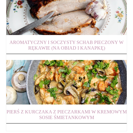
AROMATYCZNY I SOCZYSTY SCHAB PIECZONY W
RĘKAWIE (NA OBIAD I KANAPKĘ)
PIERŚ Z KURCZAKA Z PIECZARKAMI W KREMOWYM
SOSIE ŚMIETANKOWYM