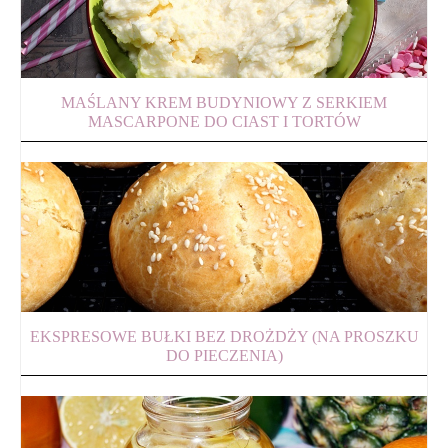
MAŚLANY KREM BUDYNIOWY Z SERKIEM
MASCARPONE DO CIAST I TORTÓW
EKSPRESOWE BUŁKI BEZ DROŻDŻY (NA PROSZKU
DO PIECZENIA)