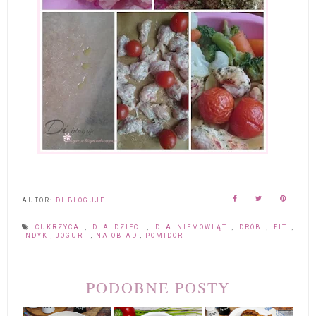
AUTOR:
DI BLOGUJE
CUKRZYCA
,
DLA DZIECI
,
DLA NIEMOWLĄT
,
DRÓB
,
FIT
,
INDYK
,
JOGURT
,
NA OBIAD
,
POMIDOR
PODOBNE POSTY