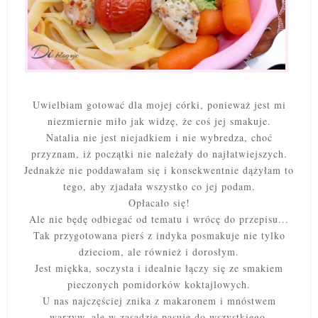
Uwielbiam gotować dla mojej córki, ponieważ jest mi
niezmiernie miło jak widzę, że coś jej smakuje.
Natalia nie jest niejadkiem i nie wybredza, choć
przyznam, iż początki nie należały do najłatwiejszych.
Jednakże nie poddawałam się i konsekwentnie dążyłam to
tego, aby zjadała wszystko co jej podam.
Opłacało się!
Ale nie będę odbiegać od tematu i wrócę do przepisu...
Tak przygotowana pierś z indyka posmakuje nie tylko
dzieciom, ale również i dorosłym.
Jest miękka, soczysta i idealnie łączy się ze smakiem
pieczonych pomidorków koktajlowych.
U nas najczęściej znika z makaronem i mnóstwem
warzyw, ale w zasadzie pasuje do wszystkiego.