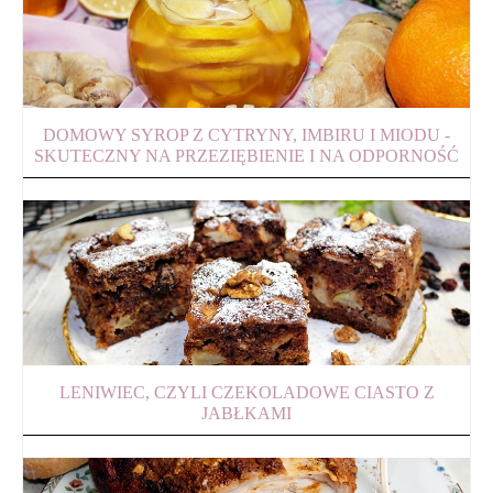
DOMOWY SYROP Z CYTRYNY, IMBIRU I MIODU -
SKUTECZNY NA PRZEZIĘBIENIE I NA ODPORNOŚĆ
LENIWIEC, CZYLI CZEKOLADOWE CIASTO Z
JABŁKAMI