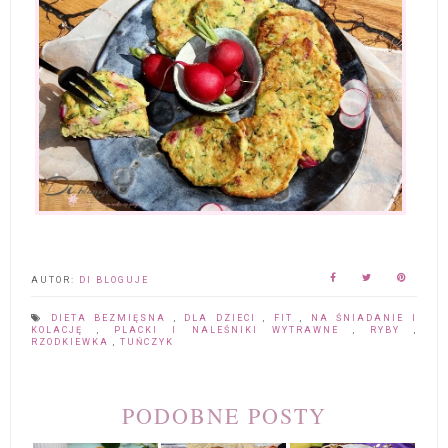
AUTOR:
DI BLOGUJE
DIETA BEZMIĘSNA
,
DLA DZIECI
,
FIT
,
NA ŚNIADANIE I
KOLACJĘ
,
PLACKI I NALEŚNIKI WYTRAWNE
,
RYBY
,
RZODKIEWKA
,
TUŃCZYK
PODOBNE POSTY