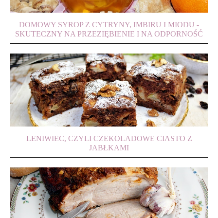
DOMOWY SYROP Z CYTRYNY, IMBIRU I MIODU -
SKUTECZNY NA PRZEZIĘBIENIE I NA ODPORNOŚĆ
LENIWIEC, CZYLI CZEKOLADOWE CIASTO Z
JABŁKAMI