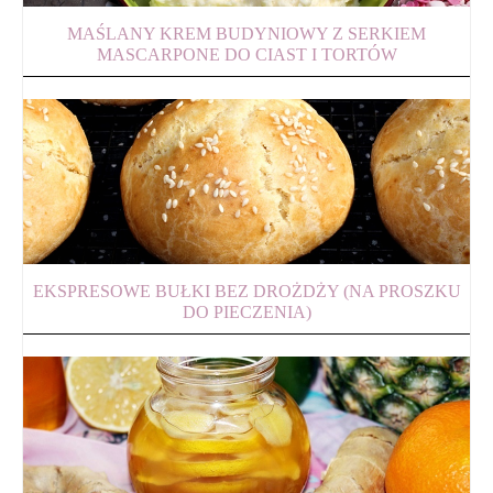
MAŚLANY KREM BUDYNIOWY Z SERKIEM
MASCARPONE DO CIAST I TORTÓW
EKSPRESOWE BUŁKI BEZ DROŻDŻY (NA PROSZKU
DO PIECZENIA)