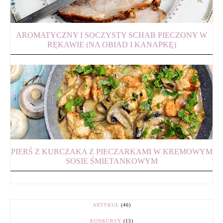
AROMATYCZNY I SOCZYSTY SCHAB PIECZONY W
RĘKAWIE (NA OBIAD I KANAPKĘ)
PIERŚ Z KURCZAKA Z PIECZARKAMI W KREMOWYM
SOSIE ŚMIETANKOWYM
ARTYKUŁ
(46)
KONKURSY
(15)