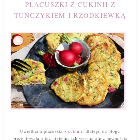
PLACUSZKI Z CUKINII Z
TUŃCZYKIEM I RZODKIEWKĄ
Uwielbiam placuszki
z cukinii
, dlatego na blogu
prezentowałam już niejedną ich wersję, ale z pewnością