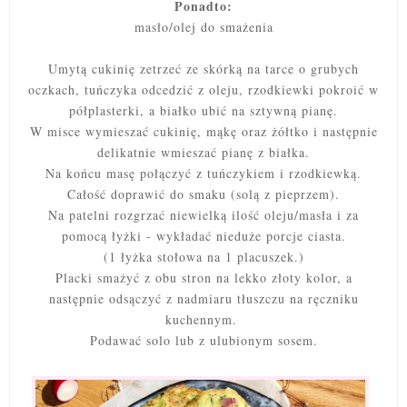
Ponadto:
masło/olej do smażenia
Umytą cukinię zetrzeć ze skórką na tarce o grubych
oczkach, tuńczyka odcedzić z oleju, rzodkiewki pokroić w
półplasterki, a białko ubić na sztywną pianę.
W misce wymieszać cukinię, mąkę oraz żółtko i następnie
delikatnie wmieszać pianę z białka.
Na końcu masę połączyć z tuńczykiem i rzodkiewką.
Całość doprawić do smaku (solą z pieprzem).
Na patelni rozgrzać niewielką ilość oleju/masła i za
pomocą łyżki - wykładać nieduże porcje ciasta.
(1 łyżka stołowa na 1 placuszek.)
Placki smażyć z obu stron na lekko złoty kolor
, a
następnie odsączyć z nadmiaru tłuszczu na ręczniku
kuchennym.
Podawać solo lub z ulubionym sosem.