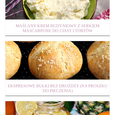
MAŚLANY KREM BUDYNIOWY Z SERKIEM
MASCARPONE DO CIAST I TORTÓW
EKSPRESOWE BUŁKI BEZ DROŻDŻY (NA PROSZKU
DO PIECZENIA)