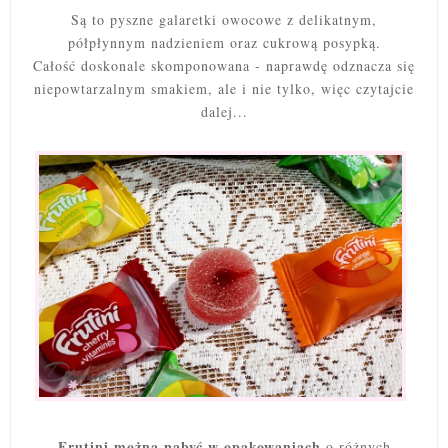
Są to pyszne galaretki owocowe z delikatnym,
półpłynnym nadzieniem oraz cukrową posypką.
Całość doskonale skomponowana - naprawdę odznacza się
niepowtarzalnym smakiem, ale i nie tylko, więc czytajcie
dalej...
Frutini można nabyć w opakowaniach
o różnych