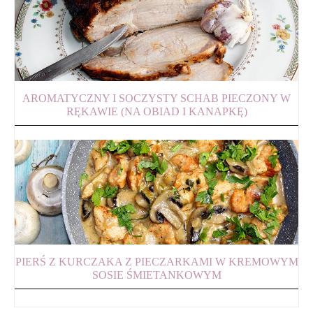
AROMATYCZNY I SOCZYSTY SCHAB PIECZONY W
RĘKAWIE (NA OBIAD I KANAPKĘ)
PIERŚ Z KURCZAKA Z PIECZARKAMI W KREMOWYM
SOSIE ŚMIETANKOWYM