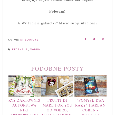
Polecam!
A Wy lubicie galaretki? Macie swoje ulubione?
AUTOR:
DI BLOGUJE
RECENZJE
,
VOBRO
PODOBNE POSTY
RYŚ ŻARTOWNIŚ
FRUTTI DI
"POMYŚL DWA
AUTORSTWA
MARE FOR YOU
RAZY" HARLAN
NIKI
OD VOBRO,
COBEN -
JAWOROWSKIEJ-
CZYLI SŁODKIE
RECENZJA