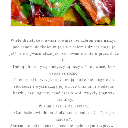
Wiele dietetyków uważa również, że zabronienie naszym
pociechom słodkości mija się z celem i dzieci mogą je
jeść, ale najważniejsze jest zachowanie umiaru przez duże
"U".
Dobrą alternatywą słodyczy są oczywiście owoce, lecz
dzieci są różne.
Ja mam takie szczęście, że moją córkę nie ciągnie do
słodkości i wystarczają jej owoce oraz nimi słodzone
kaszki, czy jogurty, choć często woli zwykły jogurcik
naturalny.
W sumie tak ją nauczyłam.
Osobiście uwielbiam słodki smak, mój mąż - "jak go
najdzie".
Staram się unikać cukru, lecz nie będę o tym rozpisywać