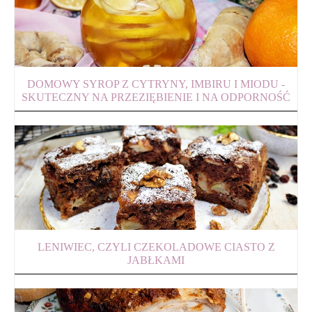
DOMOWY SYROP Z CYTRYNY, IMBIRU I MIODU -
SKUTECZNY NA PRZEZIĘBIENIE I NA ODPORNOŚĆ
LENIWIEC, CZYLI CZEKOLADOWE CIASTO Z
JABŁKAMI