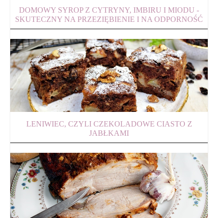
DOMOWY SYROP Z CYTRYNY, IMBIRU I MIODU -
SKUTECZNY NA PRZEZIĘBIENIE I NA ODPORNOŚĆ
LENIWIEC, CZYLI CZEKOLADOWE CIASTO Z
JABŁKAMI