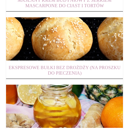
MAŚLANY KREM BUDYNIOWY Z SERKIEM
MASCARPONE DO CIAST I TORTÓW
EKSPRESOWE BUŁKI BEZ DROŻDŻY (NA PROSZKU
DO PIECZENIA)