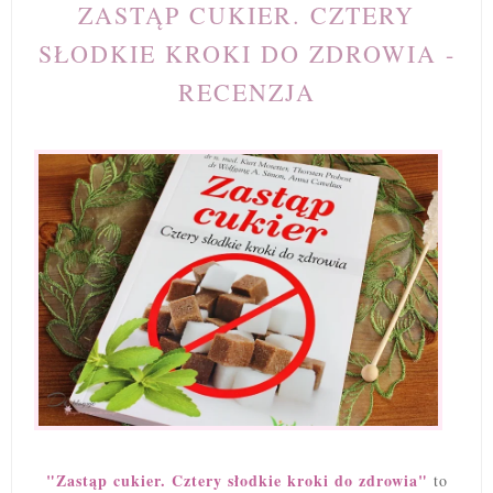
ZASTĄP CUKIER. CZTERY
SŁODKIE KROKI DO ZDROWIA -
RECENZJA
"Zastąp cukier. Cztery słodkie kroki do zdrowia"
to