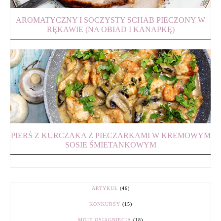
AROMATYCZNY I SOCZYSTY SCHAB PIECZONY W
RĘKAWIE (NA OBIAD I KANAPKĘ)
PIERŚ Z KURCZAKA Z PIECZARKAMI W KREMOWYM
SOSIE ŚMIETANKOWYM
ARTYKUŁ
(46)
KONKURSY
(15)
MOJE OSIĄGNIĘCIA
(18)