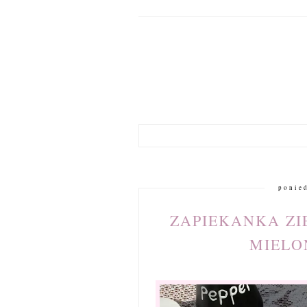
ponied
ZAPIEKANKA ZI
MIELO