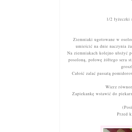
1/2 łyżeczki
Ziemniaki ugotowane w osolon
umieścić na dnie naczynia 
Na ziemniakach kolejno ułożyć p
posoloną, połowę żółtego sera s
grosz
Całość zalać passatą pomidoro
Wierz równomi
Zapiekankę wstawić do piekarn
(Pos
Przed kr