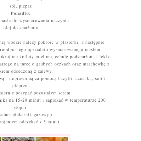
sól, pieprz
Ponadto:
 masła do wysmarowania naczynia
olej do smażenia
ej wodzie należy pokroić w plasterki, a następnie
żaroodpornego uprzednio wysmarowanego masłem.
okrojone kotlety mielone, cebulę podsmażoną i lekko
tartego na tarce o grubych oczkach oraz marchewkę z
kiem odcedzoną z zalewy.
wą - doprawioną za pomocą bazylii, czosnku, soli i
pieprzu.
ernie posypać pozostałym serem.
ika na 15-20 minut i zapiekać w temperaturze 200
stopni.
iadam piekarnik gazowy.)
ojeniem odczekać z 5 minut.