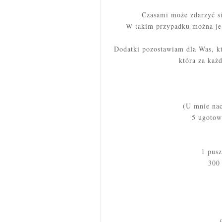
Czasami może zdarzyć si
W takim przypadku można je w
Dodatki pozostawiam dla Was, kt
która za każ
(U mnie na
5 ugotow
1 pus
300