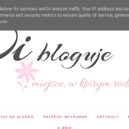
liver its services and to analyze traffic. Your IP address and u
rmance and security metrics to ensure quality of service, gener
use.
PISY NA SŁODKO
PRZEPISY WYTRAWNE
ARTYKUŁY
O MNIE