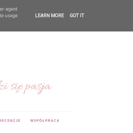
ser-agent
ate usage
LEARN MORE
GOT IT
RECENZJE
WSPÓŁPRACA