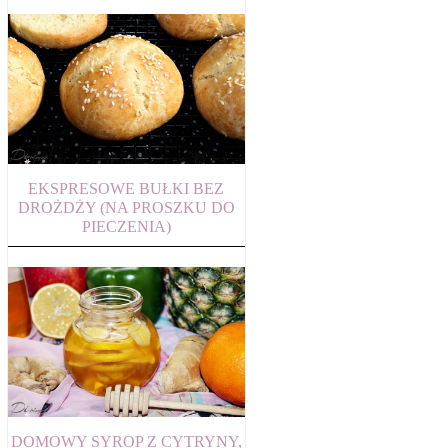
EKSPRESOWE BUŁKI BEZ
DROŻDŻY (NA PROSZKU DO
PIECZENIA)
DOMOWY SYROP Z CYTRYNY,