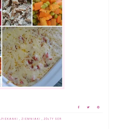
APIEKANKI
,
ZIEMNIAKI
,
ŻÓŁTY SER