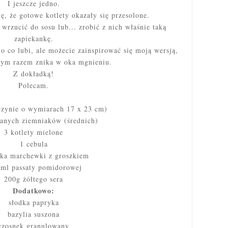
I jeszcze jedno.
ę, że gotowe kotlety okazały się przesolone.
rzucić do sosu lub... zrobić z nich właśnie taką
zapiekankę.
o co lubi, ale możecie zainspirować się moją wersją,
dym razem znika w oka mgnieniu.
Z dokładką!
Polecam.
czynie o wymiarach 17 x 23 cm)
anych ziemniaków (średnich)
3 kotlety mielone
1 cebula
zka marchewki z groszkiem
 ml passaty pomidorowej
200g żółtego sera
Dodatkowo:
słodka papryka
bazylia suszona
czosnek granulowany