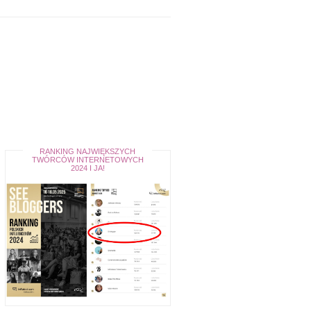
RANKING NAJWIĘKSZYCH
TWÓRCÓW INTERNETOWYCH
2024 I JA!