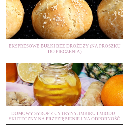
EKSPRESOWE BUŁKI BEZ DROŻDŻY (NA PROSZKU
DO PIECZENIA)
DOMOWY SYROP Z CYTRYNY, IMBIRU I MIODU -
SKUTECZNY NA PRZEZIĘBIENIE I NA ODPORNOŚĆ