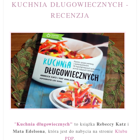
KUCHNIA DŁUGOWIECZNYCH -
RECENZJA
Kuchnia długowiecznych"
Rebeccy Katz
"
to książka
i
Mata Edelsona
, która jest do nabycia na stronie
Klubu
PDP
.