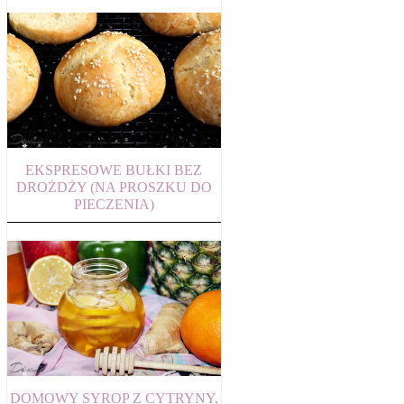
EKSPRESOWE BUŁKI BEZ
DROŻDŻY (NA PROSZKU DO
PIECZENIA)
DOMOWY SYROP Z CYTRYNY,