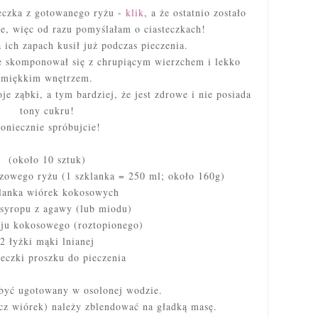
czka z gotowanego ryżu -
klik
, a że ostatnio zostało
ie, więc od razu pomyślałam o ciasteczkach!
 ich zapach kusił już podczas pieczenia.
 skomponował się z chrupiącym wierzchem i lekko
miękkim wnętrzem.
e ząbki, a tym bardziej, że jest zdrowe i nie posiada
tony cukru!
oniecznie spróbujcie!
(około 10 sztuk)
zowego ryżu (1 szklanka = 250 ml; około 160g)
klanka wiórek kokosowych
 syropu z agawy (lub miodu)
eju kokosowego (roztopionego)
2 łyżki mąki lnianej
żeczki proszku do pieczenia
być ugotowany w osolonej wodzie.
cz wiórek) należy zblendować na gładką masę.