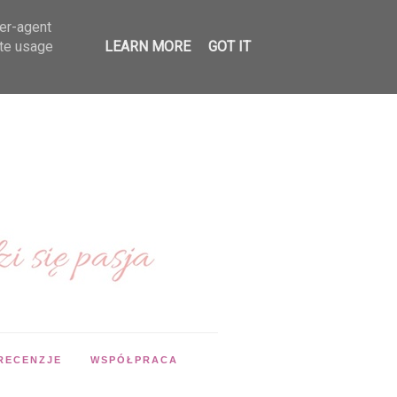
ser-agent
ate usage
LEARN MORE
GOT IT
RECENZJE
WSPÓŁPRACA