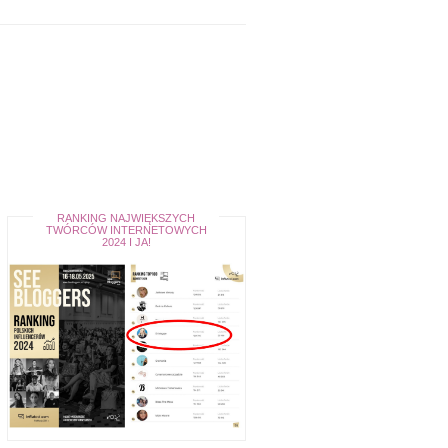
RANKING NAJWIĘKSZYCH
TWÓRCÓW INTERNETOWYCH
2024 I JA!