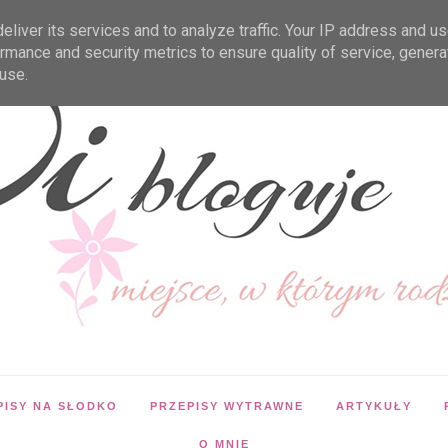
liver its services and to analyze traffic. Your IP address and u
rmance and security metrics to ensure quality of service, gener
use.
PISY NA SŁODKO
PRZEPISY WYTRAWNE
ARTYKUŁY
O MNIE