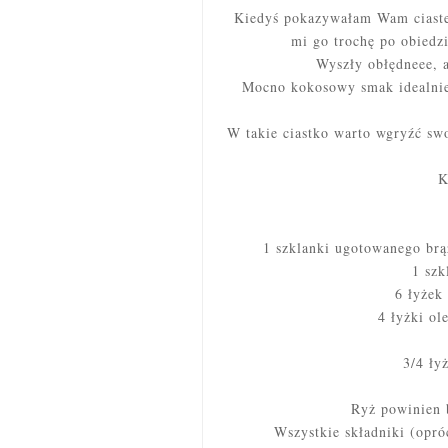
Kiedyś pokazywałam Wam ciaste
mi go trochę po obiedz
Wyszły obłędneee, a
Mocno kokosowy smak idealnie
W takie ciastko warto wgryźć swoj
K
1 szklanki ugotowanego brą
1 sz
6 łyżek
4 łyżki ol
3/4 ły
Ryż powinien 
Wszystkie składniki (opró