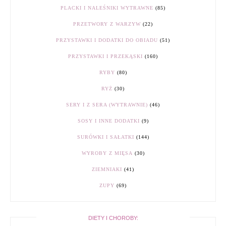
PLACKI I NALEŚNIKI WYTRAWNE
(85)
PRZETWORY Z WARZYW
(22)
PRZYSTAWKI I DODATKI DO OBIADU
(51)
PRZYSTAWKI I PRZEKĄSKI
(160)
RYBY
(80)
RYŻ
(30)
SERY I Z SERA (WYTRAWNIE)
(46)
SOSY I INNE DODATKI
(9)
SURÓWKI I SAŁATKI
(144)
WYROBY Z MIĘSA
(30)
ZIEMNIAKI
(41)
ZUPY
(69)
DIETY I CHOROBY: