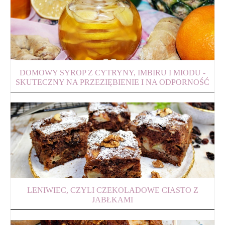
DOMOWY SYROP Z CYTRYNY, IMBIRU I MIODU -
SKUTECZNY NA PRZEZIĘBIENIE I NA ODPORNOŚĆ
LENIWIEC, CZYLI CZEKOLADOWE CIASTO Z
JABŁKAMI