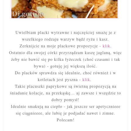
Uwielbiam placki wytrawne i najczęściej smażę je z
wszelkiego rodzaju warzyw bądź ryżu i kasz.
Zerknijcie na moje plackowe propozycje -
klik
.
Ostatnio dla swojej córki przyrządzam kaszę jaglaną, więc
żeby nie bawić się po kilka łyżeczek (choć czasami i tak
bywa) - gotuję jej większą ilość.
Do placków sprawdza się idealnie, choć również i w
kotletach jest pyszna -
klik
.
Takie placuszki paprykowe są świetną propozycją na
śniadanie kolacje, na przekąskę... aj zawsze i wszędzie to
dobry pomysł!
Idealnie smakują na ciepło - jak jeszcze ser apetycznieee
się ciągnieeee, ale lubię je podjadać nawet i zimne.
Polecam!