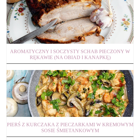
AROMATYCZNY I SOCZYSTY SCHAB PIECZONY W
RĘKAWIE (NA OBIAD I KANAPKĘ)
PIERŚ Z KURCZAKA Z PIECZARKAMI W KREMOWYM
SOSIE ŚMIETANKOWYM