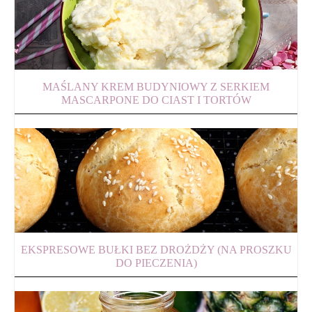
MAŚLANY KREM BUDYNIOWY Z SERKIEM
MASCARPONE DO CIAST I TORTÓW
EKSPRESOWE BUŁKI BEZ DROŻDŻY (NA PROSZKU
DO PIECZENIA)