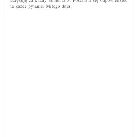
Dziękuję za każdy komentarz! Postaram się odpowiedzieć
na każde pytanie. Miłego dnia!