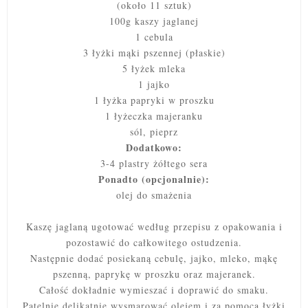
(około 11 sztuk)
100g kaszy jaglanej
1 cebula
3 łyżki mąki pszennej (płaskie)
5 łyżek mleka
1 jajko
1 łyżka papryki w proszku
1 łyżeczka majeranku
sól, pieprz
Dodatkowo:
3-4 plastry żółtego sera
Ponadto (opcjonalnie):
olej do smażenia
Kaszę jaglaną ugotować według przepisu z opakowania i
pozostawić do całkowitego ostudzenia.
Następnie dodać posiekaną cebulę, jajko, mleko, mąkę
pszenną, paprykę w proszku oraz majeranek.
Całość dokładnie wymieszać i doprawić do smaku.
Patelnię delikatnie wysmarować olejem
i za pomocą łyżki