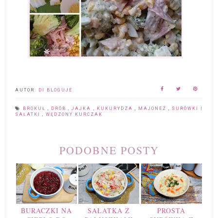
AUTOR:
DI BLOGUJE
BROKUŁ
,
DRÓB
,
JAJKA
,
KUKURYDZA
,
MAJONEZ
,
SURÓWKI I
SAŁATKI
,
WĘDZONY KURCZAK
PODOBNE POSTY
BURACZKI NA
SAŁATKA Z
PROSTA