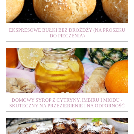
EKSPRESOWE BUŁKI BEZ DROŻDŻY (NA PROSZKU
DO PIECZENIA)
DOMOWY SYROP Z CYTRYNY, IMBIRU I MIODU -
SKUTECZNY NA PRZEZIĘBIENIE I NA ODPORNOŚĆ