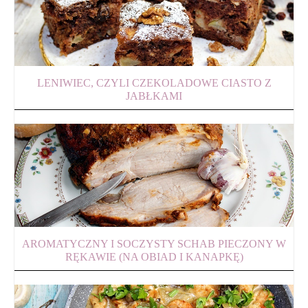
LENIWIEC, CZYLI CZEKOLADOWE CIASTO Z
JABŁKAMI
AROMATYCZNY I SOCZYSTY SCHAB PIECZONY W
RĘKAWIE (NA OBIAD I KANAPKĘ)