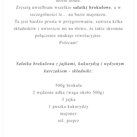
moim domu.
sałatki brokułowe
Zresztą uwielbiam wszelkie
, a w
szczególności te... na bazie majonezu.
Ta jest bardzo prosta w przygotowaniu, zawiera kilka
składników i uwierzcie mi na słowo, że takie skromne
połączenie smakuje rewelacyjnie.
Polecam!
Sałatka brokułowa z jajkami, kukurydzą i wędzonym
kurczakiem - składniki:
500g brokuła
2 wędzone udka (waga około 500g)
3 jajka
1 puszka kukurydzy
majonez
sól, pieprz