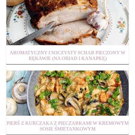
AROMATYCZNY I SOCZYSTY SCHAB PIECZONY W
RĘKAWIE (NA OBIAD I KANAPKĘ)
PIERŚ Z KURCZAKA Z PIECZARKAMI W KREMOWYM
SOSIE ŚMIETANKOWYM