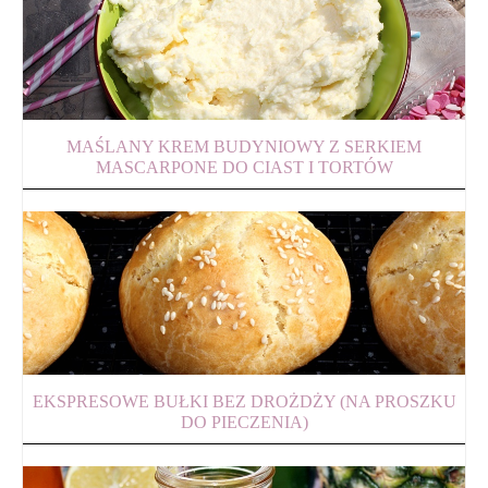
MAŚLANY KREM BUDYNIOWY Z SERKIEM
MASCARPONE DO CIAST I TORTÓW
EKSPRESOWE BUŁKI BEZ DROŻDŻY (NA PROSZKU
DO PIECZENIA)