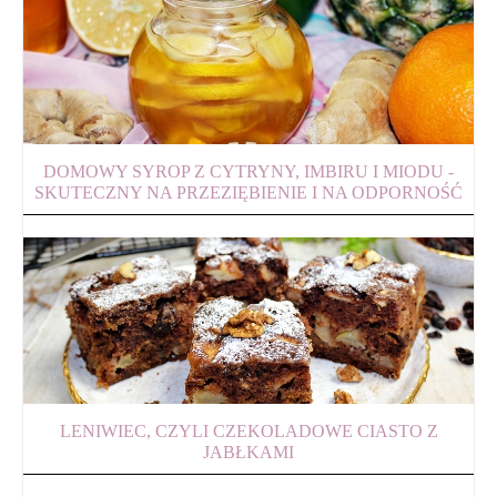
DOMOWY SYROP Z CYTRYNY, IMBIRU I MIODU -
SKUTECZNY NA PRZEZIĘBIENIE I NA ODPORNOŚĆ
LENIWIEC, CZYLI CZEKOLADOWE CIASTO Z
JABŁKAMI