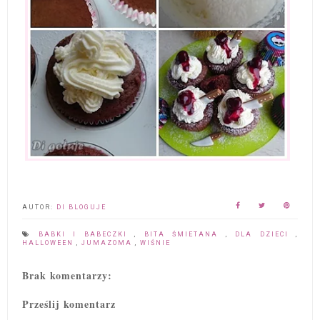
AUTOR:
DI BLOGUJE
BABKI I BABECZKI
,
BITA ŚMIETANA
,
DLA DZIECI
,
HALLOWEEN
,
JUMAZOMA
,
WIŚNIE
Brak komentarzy:
Prześlij komentarz