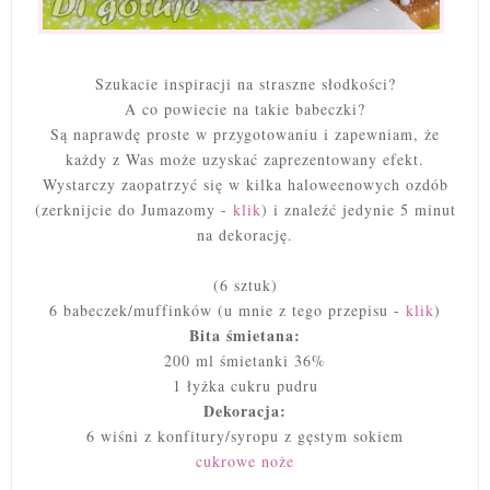
Szukacie inspiracji na straszne słodkości?
A co powiecie na takie babeczki?
Są naprawdę proste w przygotowaniu i zapewniam, że
każdy z Was może uzyskać zaprezentowany efekt.
Wystarczy zaopatrzyć się w kilka haloweenowych ozdób
(zerknijcie do Jumazomy -
klik
) i znaleźć jedynie 5 minut
na dekorację.
(6 sztuk)
6 babeczek/muffinków (u mnie z tego przepisu -
klik
)
Bita śmietana:
200 ml śmietanki 36%
1 łyżka cukru pudru
Dekoracja:
6 wiśni z konfitury/syropu z gęstym sokiem
cukrowe noże