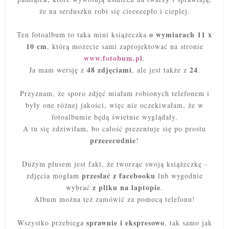
że na serduszku robi się cieeeeepło i cieplej.
o wymiarach 11 x
Ten fotoalbum to taka mini książeczka
10 cm
, którą możecie sami zaprojektować na stronie
www.fotobum.pl
.
48 zdjęciami
24
Ja mam wersję z
, ale jest także z
.
Przyznam, że sporo zdjęć miałam robionych telefonem i
były one różnej jakości, więc nie oczekiwałam, że w
fotoalbumie będą świetnie wyglądały.
A tu się zdziwiłam, bo całość prezentuje się po prostu
przeeecudnie
!
Dużym plusem jest fakt, że tworząc swoją książeczkę -
przesłać z facebooku
zdjęcia mogłam
lub wygodnie
z pliku na laptopie
wybrać
.
Album można też zamówić za pomocą telefonu!
sprawnie i ekspresowo
Wszystko przebiega
, tak samo jak