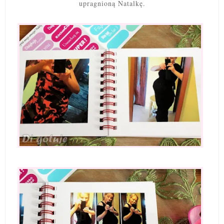
upragnioną Natalkę.