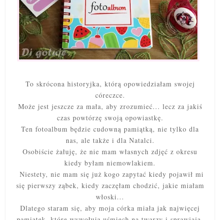
To skrócona historyjka, którą opowiedziałam swojej
córeczce.
Może jest jeszcze za mała, aby zrozumieć... lecz za jakiś
czas powtórzę swoją opowiastkę.
Ten fotoalbum będzie cudowną pamiątką, nie tylko dla
nas, ale także i dla Natalci.
Osobiście żałuję, że nie mam własnych zdjęć z okresu
kiedy byłam niemowlakiem.
Niestety, nie mam się już kogo zapytać kiedy pojawił mi
się pierwszy ząbek, kiedy zaczęłam chodzić, jakie miałam
włoski...
Dlatego staram się, aby moja córka miała jak najwięcej
pamiątek, które wywołują uśmiech na twarzy i sprawiają,