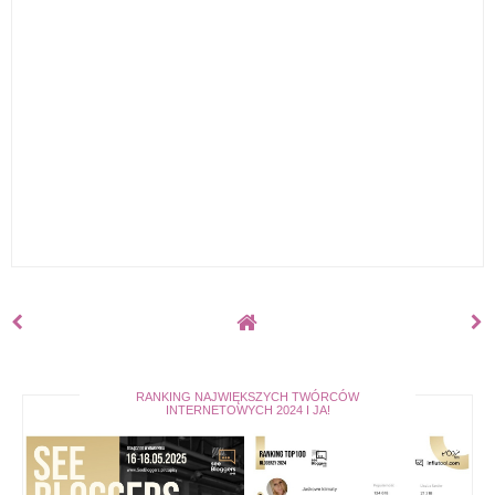
RANKING NAJWIĘKSZYCH TWÓRCÓW
INTERNETOWYCH 2024 I JA!