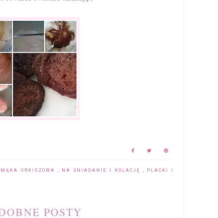
,
MĄKA ORKISZOWA
,
NA ŚNIADANIE I KOLACJĘ
,
PLACKI I
DOBNE POSTY