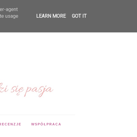
ser-agent
ate usage
LEARN MORE
GOT IT
RECENZJE
WSPÓŁPRACA