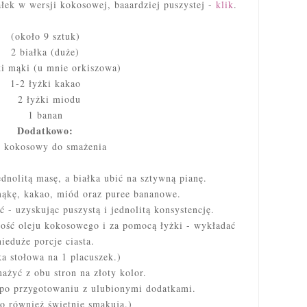
iałek w wersji kokosowej, baaardziej puszystej -
klik
.
(około 9 sztuk)
2 białka (duże)
i mąki (u mnie orkiszowa)
1-2 łyżki kakao
2 łyżki miodu
1 banan
Dodatkowo:
j kokosowy do smażenia
nolitą masę, a białka ubić na sztywną pianę.
kę, kakao, miód oraz puree bananowe.
 - uzyskując puszystą i jednolitą konsystencję.
ilość oleju kokosowego i za pomocą łyżki - wykładać
nieduże porcje ciasta.
ka stołowa na 1 placuszek.)
ażyć z obu stron na złoty kolor.
po przygotowaniu z ulubionymi dodatkami.
o również świetnie smakują.)