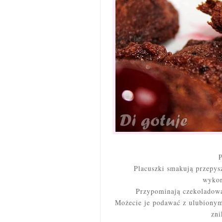
P
Placuszki smakują przepys
wykor
Przypominają czekoladową
Możecie je podawać z ulubionym
zni