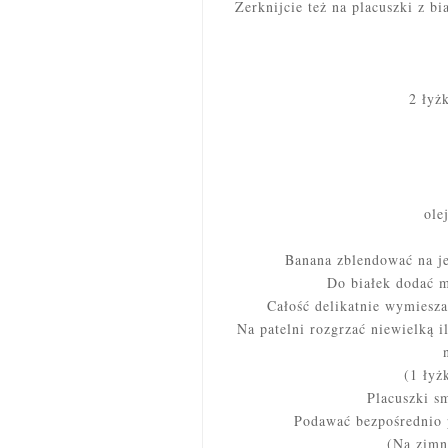
Zerknijcie też na placuszki z b
2 łyżk
ole
Banana zblendować na jed
Do białek dodać mą
Całość delikatnie wymieszać
Na patelni rozgrzać niewielką 
(1 łyż
Placuszki sm
Podawać bezpośrednio 
(Na zimn