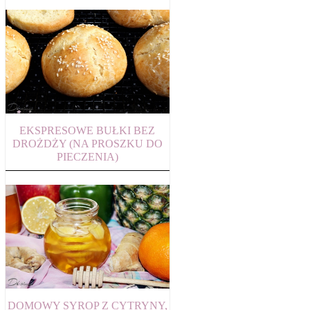
EKSPRESOWE BUŁKI BEZ
DROŻDŻY (NA PROSZKU DO
PIECZENIA)
DOMOWY SYROP Z CYTRYNY,