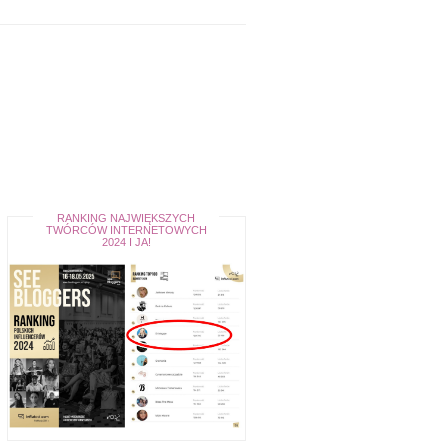
RANKING NAJWIĘKSZYCH
TWÓRCÓW INTERNETOWYCH
2024 I JA!