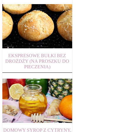
EKSPRESOWE BUŁKI BEZ
DROŻDŻY (NA PROSZKU DO
PIECZENIA)
DOMOWY SYROP Z CYTRYNY,