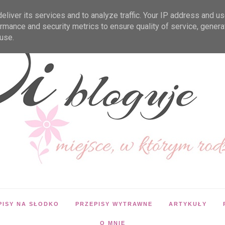
liver its services and to analyze traffic. Your IP address and u
rmance and security metrics to ensure quality of service, gener
use.
PISY NA SŁODKO
PRZEPISY WYTRAWNE
ARTYKUŁY
O MNIE