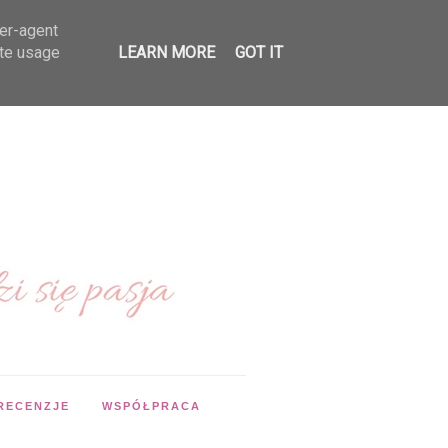
ser-agent
ate usage
LEARN MORE
GOT IT
RECENZJE
WSPÓŁPRACA