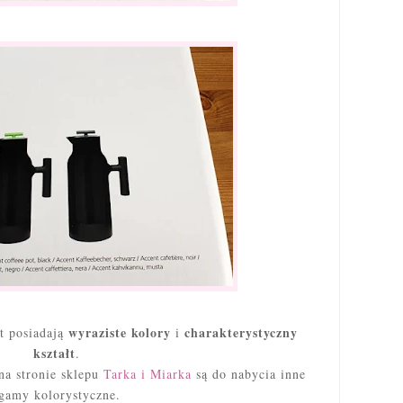
wyraziste kolory
charakterystyczny
t posiadają
i
kształt
.
 na stronie sklepu
Tarka i Miarka
są do nabycia inne
gamy kolorystyczne.