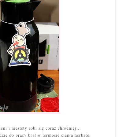
i i niestety robi się coraz chłodniej...
zie do pracy brał w termosie ciepłą herbatę.