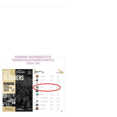
RANKING NAJWIĘKSZYCH
TWÓRCÓW INTERNETOWYCH
2024 I JA!