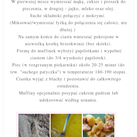
W pierwszej misce wymieszać mąkę, cukier i proszek do
pieczenia, w drugiej - jajko, mleko oraz olej.
Suche składniki połączyć z mokrymi.
(Miksować/wymieszać łyżką do połączenia się całości, nie
dłużej.)
Na samym końcu do ciasta wmieszać pokrojone w
niewielką kostkę brzoskwinie (bez skórki).
Formę do muffinek wyłożyć papilotkami i wypełnić
ciastem (do 3/4 wysokości papilotek)
.
Piec (w rozgrzanym piekarniku) około 20-25 minut (do
tzw. "suchego patyczka") w temperaturze 180-190 stopni.
Ciastka wyjąć z blachy i pozostawić do całkowitego
ostudzenia.
Muffiny opcjonalnie posypać cukrem pudrem lub
udekorować według uznania.