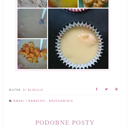
AUTOR:
DI BLOGUJE
BABKI I BABECZKI
,
BRZOSKWINIE
PODOBNE POSTY