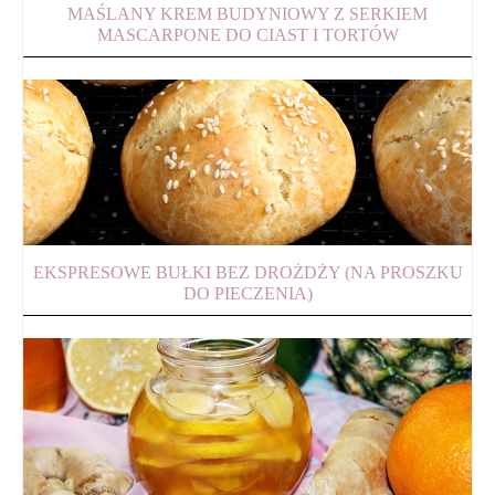
MAŚLANY KREM BUDYNIOWY Z SERKIEM
MASCARPONE DO CIAST I TORTÓW
EKSPRESOWE BUŁKI BEZ DROŻDŻY (NA PROSZKU
DO PIECZENIA)