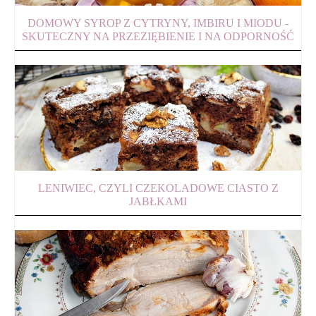
DOMOWY SYROP Z CYTRYNY, IMBIRU I MIODU -
SKUTECZNY NA PRZEZIĘBIENIE I NA ODPORNOŚĆ
LENIWIEC, CZYLI CZEKOLADOWE CIASTO Z
JABŁKAMI