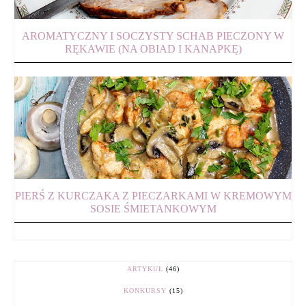
AROMATYCZNY I SOCZYSTY SCHAB PIECZONY W
RĘKAWIE (NA OBIAD I KANAPKĘ)
PIERŚ Z KURCZAKA Z PIECZARKAMI W KREMOWYM
SOSIE ŚMIETANKOWYM
ARTYKUŁ
(46)
KONKURSY
(15)