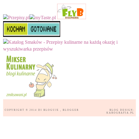
COPYRIGHT © 2014
DI BLOGUJE
, BLOGGER
BLOG DESIGN:
KAROGRAFIA.PL