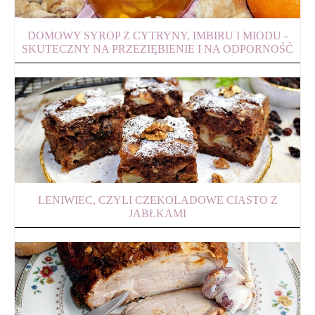
DOMOWY SYROP Z CYTRYNY, IMBIRU I MIODU -
SKUTECZNY NA PRZEZIĘBIENIE I NA ODPORNOŚĆ
LENIWIEC, CZYLI CZEKOLADOWE CIASTO Z
JABŁKAMI