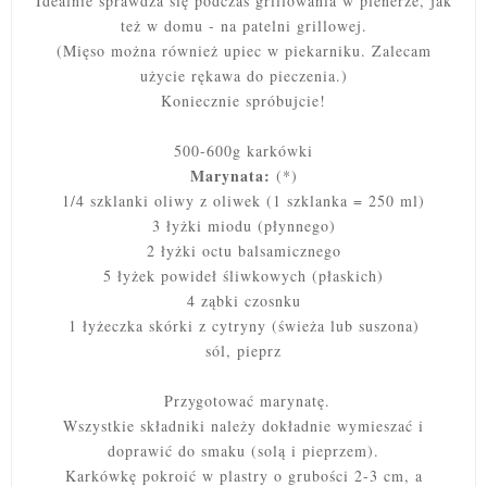
Idealnie sprawdza się podczas grillowania w plenerze, jak
też w domu - na patelni grillowej.
(Mięso można również upiec w piekarniku. Zalecam
użycie rękawa do pieczenia.)
Koniecznie spróbujcie!
500-600g karkówki
Marynata:
(*)
1/4 szklanki oliwy z oliwek (1 szklanka = 250 ml)
3 łyżki miodu (płynnego)
2 łyżki octu balsamicznego
5 łyżek powideł śliwkowych (płaskich)
4 ząbki czosnku
1 łyżeczka skórki z cytryny (świeża lub suszona)
sól, pieprz
Przygotować marynatę.
Wszystkie składniki należy dokładnie wymieszać i
doprawić do smaku (solą i pieprzem).
Karkówkę pokroić w plastry o grubości 2-3 cm, a