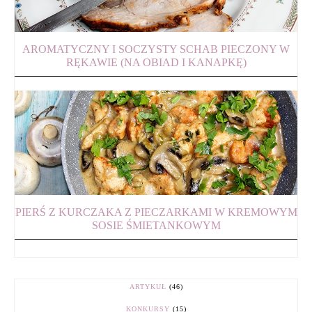
AROMATYCZNY I SOCZYSTY SCHAB PIECZONY W
RĘKAWIE (NA OBIAD I KANAPKĘ)
PIERŚ Z KURCZAKA Z PIECZARKAMI W KREMOWYM
SOSIE ŚMIETANKOWYM
ARTYKUŁ
(46)
KONKURSY
(15)