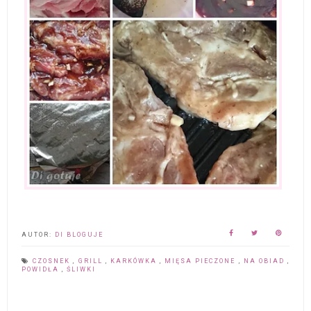
AUTOR:
DI BLOGUJE
CZOSNEK
,
GRILL
,
KARKÓWKA
,
MIĘSA PIECZONE
,
NA OBIAD
,
POWIDŁA
,
ŚLIWKI