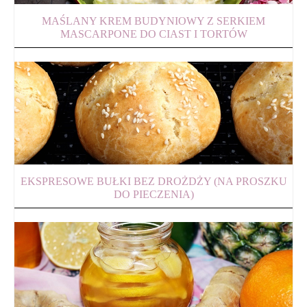
MAŚLANY KREM BUDYNIOWY Z SERKIEM
MASCARPONE DO CIAST I TORTÓW
EKSPRESOWE BUŁKI BEZ DROŻDŻY (NA PROSZKU
DO PIECZENIA)