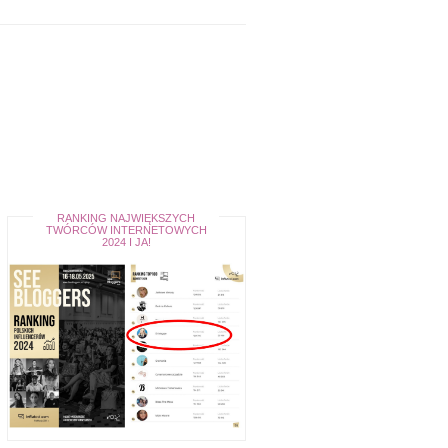
RANKING NAJWIĘKSZYCH
TWÓRCÓW INTERNETOWYCH
2024 I JA!