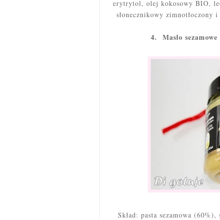
erytrytol, olej kokosowy BIO, l
słonecznikowy zimnotłoczony i 
4. Masło sezamowe 
Skład: pasta sezamowa (60%), s