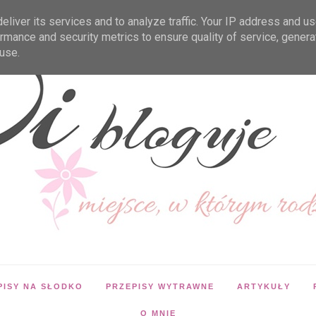
liver its services and to analyze traffic. Your IP address and u
rmance and security metrics to ensure quality of service, gener
use.
PISY NA SŁODKO
PRZEPISY WYTRAWNE
ARTYKUŁY
O MNIE