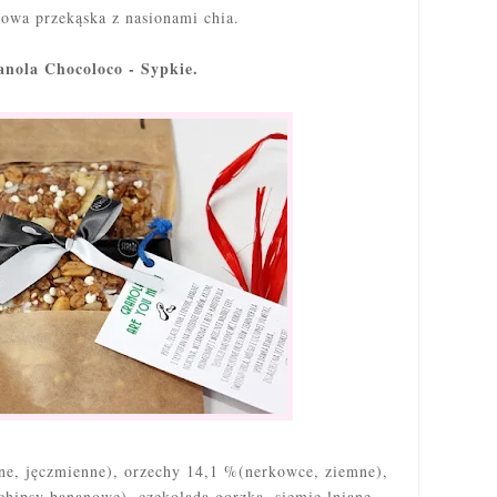
owa przekąska z nasionami chia.
nola Chocoloco - Sypkie.
ne, jęczmienne), orzechy 14,1 %(nerkowce, ziemne),
chipsy bananowe), czekolada gorzka, siemię lniane,