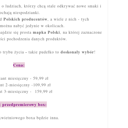
o ludziach, którzy chcą stale odkrywać nowe smaki i
ochają niespodzianki.
Polskich producentów
od
, a wiele z nich - tych
można nabyć jedynie w okolicach.
mapka Polski
jdzie się prosta
, na której zaznaczone
ści pochodzenia danych produktów.
-
doskonały wybór
go trybu życia
takie pudełko to
!
Cena:
iant miesięczny - 59,99 zł
ant 2-miesięczny -109,99 zł
nt 3-miesięczny - 159,99 zł
 przedpremierowy box:
kwietniowego boxa będzie inna.