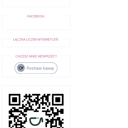
FACEBOOK:
ŁĄCZNA LICZBA WYŚWIETLEŃ:
CHCESZ MNIE WESPRZEĆ?