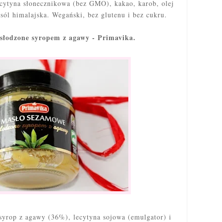
ecytyna słonecznikowa (bez GMO), kakao, karob, olej
sól himalajska. Wegański, bez glutenu i bez cukru.
słodzone syropem z agawy - Primavika.
yrop z agawy (36%), lecytyna sojowa (emulgator) i