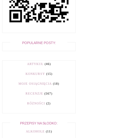
POPULARNE POSTY:
ARTYKUŁ
(46)
KONKURSY
(15)
MOJE OSIĄGNIĘCIA
(18)
RECENZJE
(567)
RÓŻNOŚCI
(2)
PRZEPISY NA SŁODKO:
ALKOHOLE
(11)