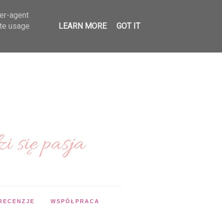
ser-agent
ate usage
LEARN MORE
GOT IT
RECENZJE
WSPÓŁPRACA