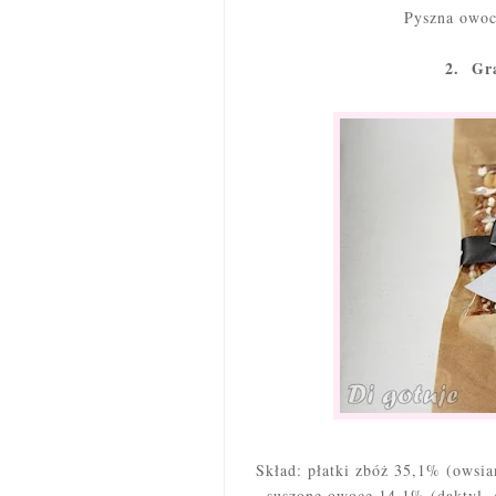
Pyszna owoc
2. Gra
Skład: płatki zbóż 35,1% (owsia
suszone owoce 14,1% (daktyl, 