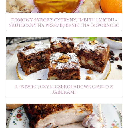
DOMOWY SYROP Z CYTRYNY, IMBIRU I MIODU -
SKUTECZNY NA PRZEZIĘBIENIE I NA ODPORNOŚĆ
LENIWIEC, CZYLI CZEKOLADOWE CIASTO Z
JABŁKAMI