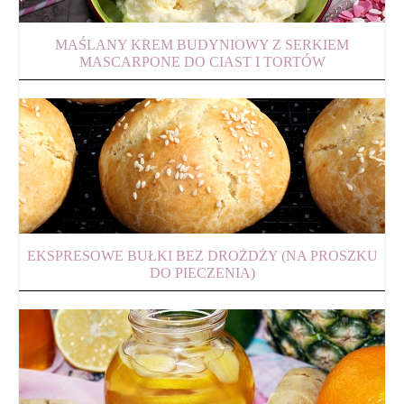
MAŚLANY KREM BUDYNIOWY Z SERKIEM
MASCARPONE DO CIAST I TORTÓW
EKSPRESOWE BUŁKI BEZ DROŻDŻY (NA PROSZKU
DO PIECZENIA)