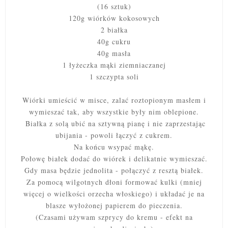
(16 sztuk)
120g wiórków kokosowych
2 białka
40g cukru
40g masła
1 łyżeczka mąki ziemniaczanej
1 szczypta soli
Wiórki umieścić w misce, zalać roztopionym masłem i
wymieszać tak, aby wszystkie były nim oblepione.
Białka z solą ubić na sztywną pianę i nie zaprzestając
ubijania - powoli łączyć z cukrem.
Na końcu wsypać mąkę.
Połowę białek dodać do wiórek i delikatnie wymieszać.
Gdy masa będzie jednolita - połączyć z resztą białek.
Za pomocą wilgotnych dłoni formować kulki (mniej
więcej o wielkości orzecha włoskiego) i układać je na
blasze wyłożonej papierem do pieczenia.
(Czasami używam szprycy do kremu - efekt na