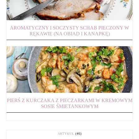
AROMATYCZNY I SOCZYSTY SCHAB PIECZONY W
RĘKAWIE (NA OBIAD I KANAPKĘ)
PIERŚ Z KURCZAKA Z PIECZARKAMI W KREMOWYM
SOSIE ŚMIETANKOWYM
ARTYKUŁ
(46)