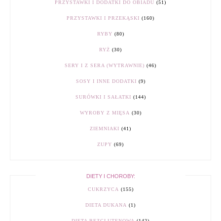
PRZYSTAWKI I DODATKI DO OBIADU
(51)
PRZYSTAWKI I PRZEKĄSKI
(160)
RYBY
(80)
RYŻ
(30)
SERY I Z SERA (WYTRAWNIE)
(46)
SOSY I INNE DODATKI
(9)
SURÓWKI I SAŁATKI
(144)
WYROBY Z MIĘSA
(30)
ZIEMNIAKI
(41)
ZUPY
(69)
DIETY I CHOROBY:
CUKRZYCA
(155)
DIETA DUKANA
(1)
DIETA BEZGLUTENOWA
(142)