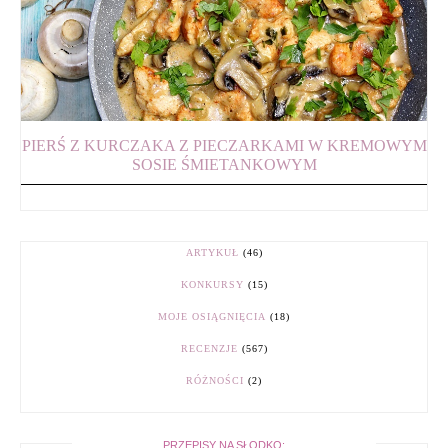
PIERŚ Z KURCZAKA Z PIECZARKAMI W KREMOWYM
SOSIE ŚMIETANKOWYM
ARTYKUŁ
(46)
KONKURSY
(15)
MOJE OSIĄGNIĘCIA
(18)
RECENZJE
(567)
RÓŻNOŚCI
(2)
PRZEPISY NA SŁODKO: