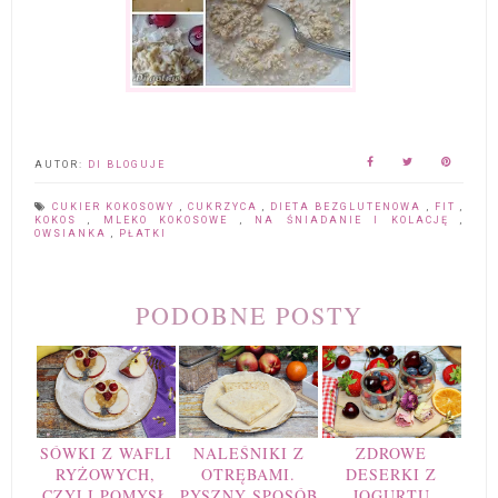
AUTOR:
DI BLOGUJE
CUKIER KOKOSOWY
,
CUKRZYCA
,
DIETA BEZGLUTENOWA
,
FIT
,
KOKOS
,
MLEKO KOKOSOWE
,
NA ŚNIADANIE I KOLACJĘ
,
OWSIANKA
,
PŁATKI
PODOBNE POSTY
SÓWKI Z WAFLI
NALEŚNIKI Z
ZDROWE
RYŻOWYCH,
OTRĘBAMI.
DESERKI Z
CZYLI POMYSŁ
PYSZNY SPOSÓB
JOGURTU