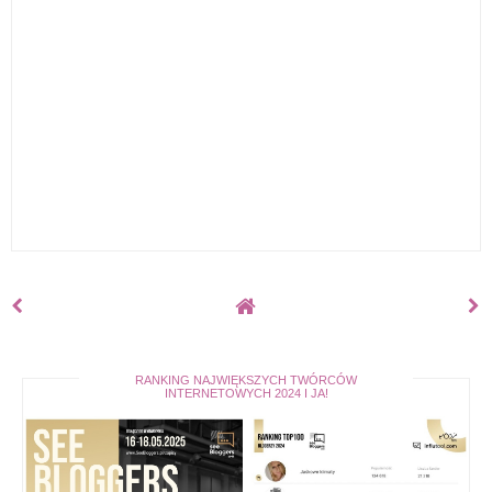
RANKING NAJWIĘKSZYCH TWÓRCÓW
INTERNETOWYCH 2024 I JA!