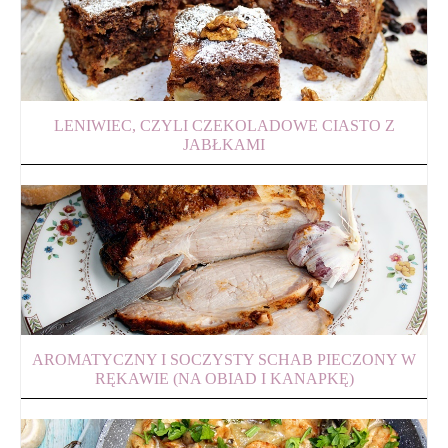
LENIWIEC, CZYLI CZEKOLADOWE CIASTO Z
JABŁKAMI
AROMATYCZNY I SOCZYSTY SCHAB PIECZONY W
RĘKAWIE (NA OBIAD I KANAPKĘ)