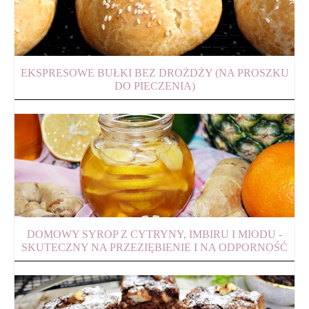
EKSPRESOWE BUŁKI BEZ DROŻDŻY (NA PROSZKU
DO PIECZENIA)
DOMOWY SYROP Z CYTRYNY, IMBIRU I MIODU -
SKUTECZNY NA PRZEZIĘBIENIE I NA ODPORNOŚĆ