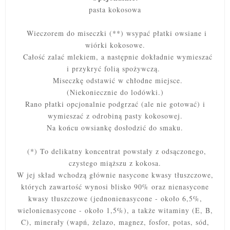
pasta kokosowa
Wieczorem do miseczki (**) wsypać płatki owsiane i
wiórki kokosowe.
Całość zalać mlekiem, a następnie dokładnie wymieszać
i przykryć folią spożywczą.
Miseczkę odstawić w chłodne miejsce.
(Niekoniecznie do lodówki.)
Rano płatki opcjonalnie podgrzać (ale nie gotować) i
wymieszać z odrobiną pasty kokosowej.
Na końcu owsiankę dosłodzić do smaku.
(*) To delikatny koncentrat powstały z odsączonego,
czystego miąższu z kokosa.
W jej skład wchodzą głównie nasycone kwasy tłuszczowe,
których zawartość wynosi blisko 90% oraz nienasycone
kwasy tłuszczowe (jednonienasycone - około 6,5%,
wielonienasycone - około 1,5%), a także witaminy (E, B,
C), minerały (wapń, żelazo, magnez, fosfor, potas, sód,