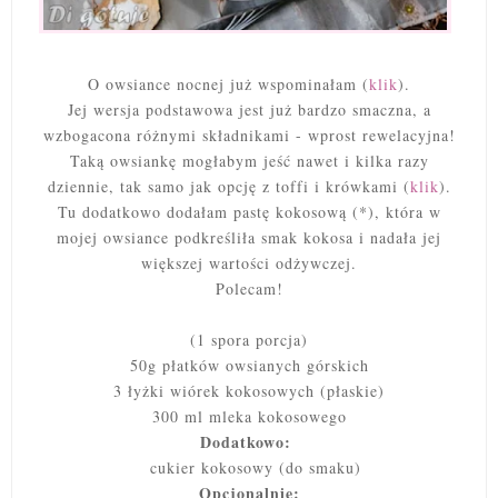
O owsiance nocnej już wspominałam (
klik
).
Jej wersja podstawowa jest już bardzo smaczna, a
wzbogacona różnymi składnikami - wprost rewelacyjna!
Taką owsiankę mogłabym jeść nawet i kilka razy
dziennie, tak samo jak opcję z toffi i krówkami (
klik
).
Tu dodatkowo dodałam pastę kokosową (*), która w
mojej owsiance podkreśliła smak kokosa i nadała jej
większej wartości odżywczej.
Polecam!
(1 spora porcja)
50g płatków owsianych górskich
3 łyżki wiórek kokosowych (płaskie)
300 ml mleka kokosowego
Dodatkowo:
cukier kokosowy (do smaku)
Opcjonalnie: