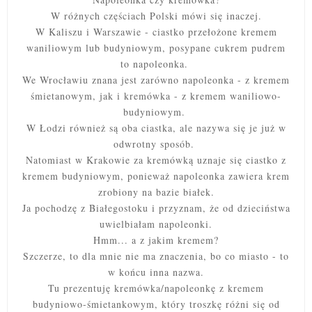
W różnych częściach Polski mówi się inaczej.
W Kaliszu i Warszawie - ciastko przełożone kremem
waniliowym lub budyniowym, posypane cukrem pudrem
to napoleonka.
We Wrocławiu znana jest zarówno napoleonka - z kremem
śmietanowym, jak i kremówka - z kremem waniliowo-
budyniowym.
W Łodzi również są oba ciastka, ale nazywa się je już w
odwrotny sposób.
Natomiast w Krakowie za kremówką uznaje się ciastko z
kremem budyniowym, ponieważ napoleonka zawiera krem
zrobiony na bazie białek.
Ja pochodzę z Białegostoku i przyznam, że od dzieciństwa
uwielbiałam napoleonki.
Hmm... a z jakim kremem?
Szczerze, to dla mnie nie ma znaczenia, bo co miasto - to
w końcu inna nazwa.
Tu prezentuję kremówka/napoleonkę z kremem
budyniowo-śmietankowym, który troszkę różni się od