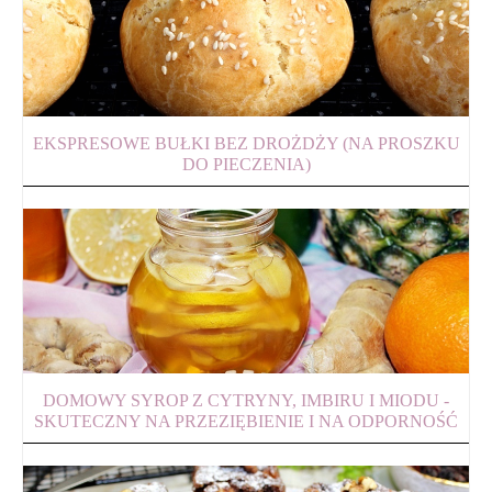
EKSPRESOWE BUŁKI BEZ DROŻDŻY (NA PROSZKU
DO PIECZENIA)
DOMOWY SYROP Z CYTRYNY, IMBIRU I MIODU -
SKUTECZNY NA PRZEZIĘBIENIE I NA ODPORNOŚĆ