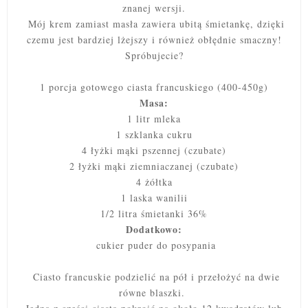
znanej wersji.
Mój krem zamiast masła zawiera ubitą śmietankę, dzięki
czemu jest bardziej lżejszy i również obłędnie smaczny!
Spróbujecie?
1 porcja gotowego ciasta francuskiego (400-450g)
Masa:
1 litr mleka
1 szklanka cukru
4 łyżki mąki pszennej (czubate)
2 łyżki mąki ziemniaczanej (czubate)
4 żółtka
1 laska wanilii
1/2 litra śmietanki 36%
Dodatkowo:
cukier puder do posypania
Ciasto francuskie podzielić na pół i przełożyć na dwie
równe blaszki.