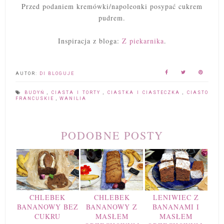
Przed podaniem kremówki/napoleonki posypać cukrem
pudrem.
Inspiracja z bloga:
Z piekarnika
.
AUTOR:
DI BLOGUJE
BUDYŃ
,
CIASTA I TORTY
,
CIASTKA I CIASTECZKA
,
CIASTO
FRANCUSKIE
,
WANILIA
PODOBNE POSTY
CHLEBEK
CHLEBEK
LENIWIEC Z
BANANOWY BEZ
BANANOWY Z
BANANAMI I
CUKRU
MASŁEM
MASŁEM