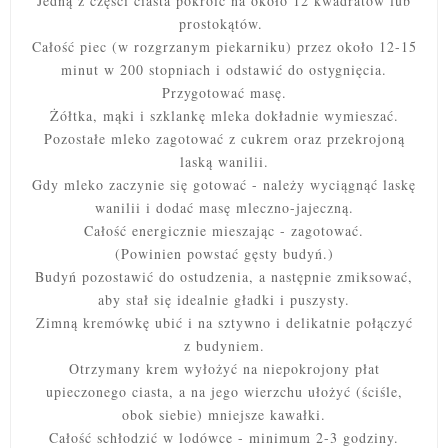
Jedną z części ciasta pokroić na około 12 kwadratów lub
prostokątów.
Całość piec (w rozgrzanym piekarniku) przez około 12-15
minut w 200 stopniach i odstawić do ostygnięcia.
Przygotować masę.
Żółtka, mąki i szklankę mleka dokładnie wymieszać.
Pozostałe mleko zagotować z cukrem oraz przekrojoną
laską wanilii.
Gdy mleko zaczynie się gotować - należy wyciągnąć laskę
wanilii i dodać masę mleczno-jajeczną.
Całość energicznie mieszając - zagotować.
(Powinien powstać gęsty budyń.)
Budyń pozostawić do ostudzenia, a następnie zmiksować,
aby stał się idealnie gładki i puszysty.
Zimną kremówkę ubić i na sztywno i delikatnie połączyć
z budyniem.
Otrzymany krem wyłożyć na niepokrojony płat
upieczonego ciasta, a na jego wierzchu ułożyć (ściśle,
obok siebie) mniejsze kawałki.
Całość schłodzić w lodówce - minimum 2-3 godziny.