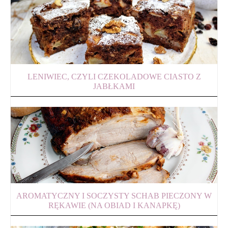
LENIWIEC, CZYLI CZEKOLADOWE CIASTO Z
JABŁKAMI
AROMATYCZNY I SOCZYSTY SCHAB PIECZONY W
RĘKAWIE (NA OBIAD I KANAPKĘ)