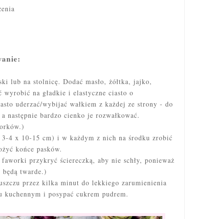
żenia
a
wanie:
ki lub na stolnicę. Dodać masło, żółtka, jajko,
ść wyrobić na
gładkie i elastyczne ciasto o
sto uderzać/wybijać wałkiem z każdej ze strony - do
a następnie bardzo cienko je rozwałkować.
worków.)
o 3-4 x 10-15 cm) i w każdym z nich na środku zrobić
łożyć końce pasków.
 faworki przykryć ściereczką, aby nie schły, ponieważ
 będą twarde.)
szczu przez kilka minut do lekkiego zarumienienia
ku kuchennym i posypać cukrem pudrem.