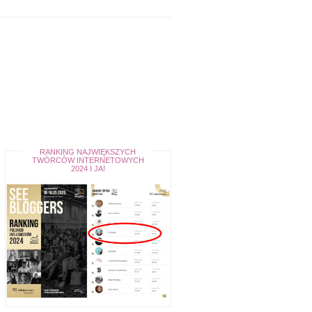
RANKING NAJWIĘKSZYCH
TWÓRCÓW INTERNETOWYCH
2024 I JA!