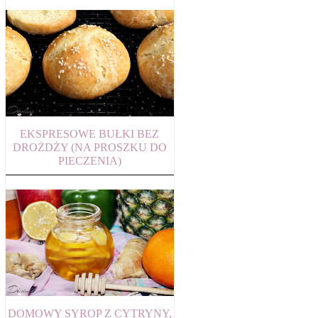
EKSPRESOWE BUŁKI BEZ
DROŻDŻY (NA PROSZKU DO
PIECZENIA)
DOMOWY SYROP Z CYTRYNY,