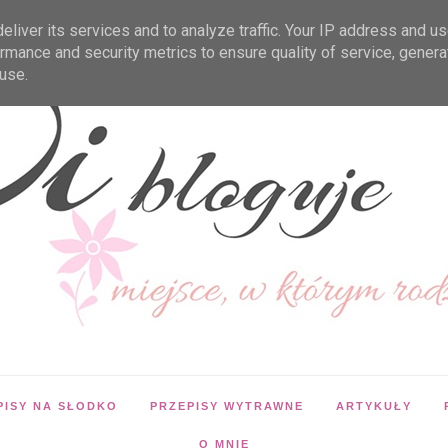
liver its services and to analyze traffic. Your IP address and u
rmance and security metrics to ensure quality of service, gener
use.
PISY NA SŁODKO
PRZEPISY WYTRAWNE
ARTYKUŁY
O MNIE