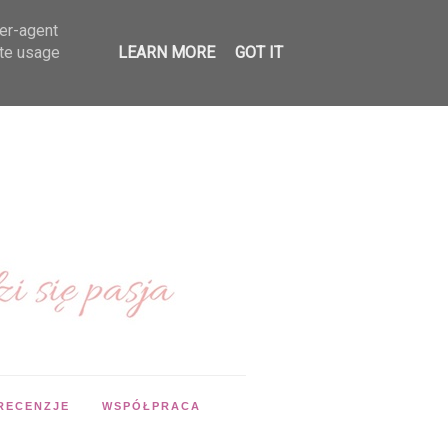
ser-agent
ate usage
LEARN MORE
GOT IT
RECENZJE
WSPÓŁPRACA