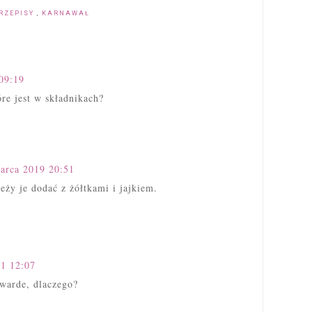
RZEPISY
,
KARNAWAŁ
09:19
re jest w składnikach?
arca 2019 20:51
eży je dodać z żółtkami i jajkiem.
21 12:07
 twarde, dlaczego?