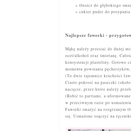
tłuszcz do głębokiego sma
cukier puder do posypani
Najlepsze faworki - przygoto
Mąkę należy przesiać do dużej mis
ocet/alkohol oraz śmietanę. Cało
konsystencji plasteliny.
Gotowe cia
momentu powstania pęcherzyków, 
(To dwie tajemnice kruchości fa
Ciasto pokroić na paseczki (okoł
nacięcie, przez które należy prze
(Robić to partiami, a uformowane
w przeciwnym razie po usmażeniu
Faworki smażyć na rozgrzanym tłu
się. Usmażone osączyć na ręczni