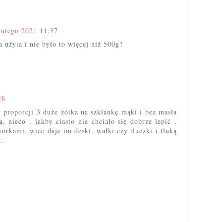
lutego 2021 11:37
a użyta i nie było to więcej niż 500g?
28
w proporcji 3 duże żótka na szklankę mąki i bez masła
, nieco , jakby ciasto nie chciało się dobrze lepić .
orkami, wiec daje im deski, wałki czy tłuczki i tłuką
.