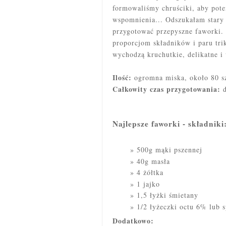
formowaliśmy chruściki, aby pote
wspomnienia... Odszukałam stary
przygotować przepyszne faworki. 
proporcjom składników i paru tr
wychodzą kruchutkie, delikatne i
Ilość:
ogromna miska, około 80 s
Całkowity czas przygotowania:
Najlepsze faworki - składniki
500g mąki pszennej
40g masła
4 żółtka
1 jajko
1,5 łyżki śmietany
1/2 łyżeczki octu 6% lub s
Dodatkowo: