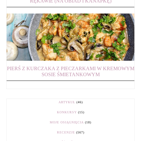
RĘKAWIE (NA OBIAD I KANAPKĘ)
PIERŚ Z KURCZAKA Z PIECZARKAMI W KREMOWYM
SOSIE ŚMIETANKOWYM
ARTYKUŁ
(46)
KONKURSY
(15)
MOJE OSIĄGNIĘCIA
(18)
RECENZJE
(567)