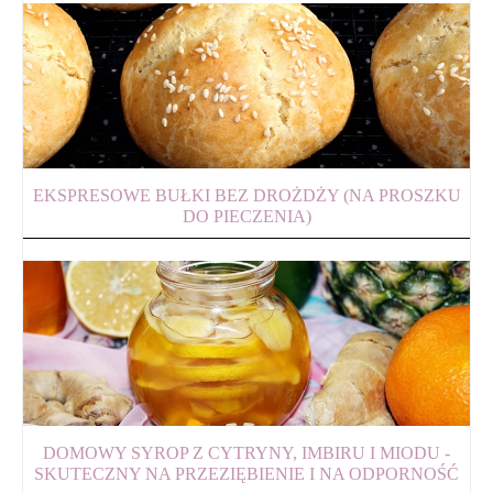
EKSPRESOWE BUŁKI BEZ DROŻDŻY (NA PROSZKU
DO PIECZENIA)
DOMOWY SYROP Z CYTRYNY, IMBIRU I MIODU -
SKUTECZNY NA PRZEZIĘBIENIE I NA ODPORNOŚĆ