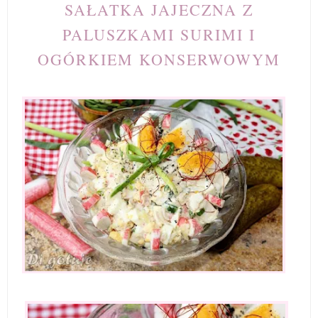
SAŁATKA JAJECZNA Z
PALUSZKAMI SURIMI I
OGÓRKIEM KONSERWOWYM