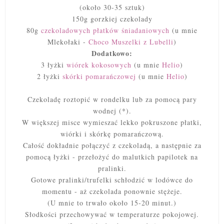
(około 30-35 sztuk)
150g gorzkiej czekolady
80g
czekoladowych płatków śniadaniowych
(u mnie
Mlekołaki -
Choco Muszelki z Lubelli
)
Dodatkowo:
3 łyżki
wiórek kokosowych
(u mnie
Helio
)
2 łyżki
skórki pomarańczowej
(u mnie
Helio
)
Czekoladę roztopić w rondelku lub za pomocą pary
wodnej (*).
W większej misce wymieszać lekko pokruszone płatki,
wiórki i skórkę pomarańczową.
Całość dokładnie połączyć z czekoladą, a następnie za
pomocą łyżki - przełożyć do malutkich papilotek na
pralinki.
Gotowe pralinki/trufelki schłodzić w lodówce do
momentu - aż czekolada ponownie stężeje.
(U mnie to trwało około 15-20 minut.)
Słodkości przechowywać w temperaturze pokojowej.