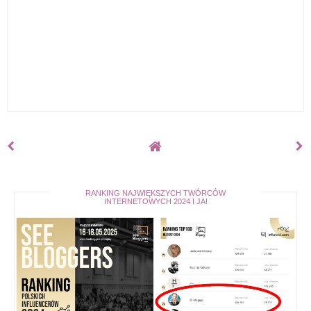
RANKING NAJWIĘKSZYCH TWÓRCÓW
INTERNETOWYCH 2024 I JA!