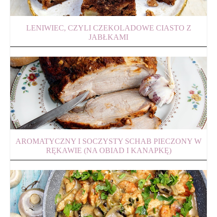
LENIWIEC, CZYLI CZEKOLADOWE CIASTO Z
JABŁKAMI
AROMATYCZNY I SOCZYSTY SCHAB PIECZONY W
RĘKAWIE (NA OBIAD I KANAPKĘ)