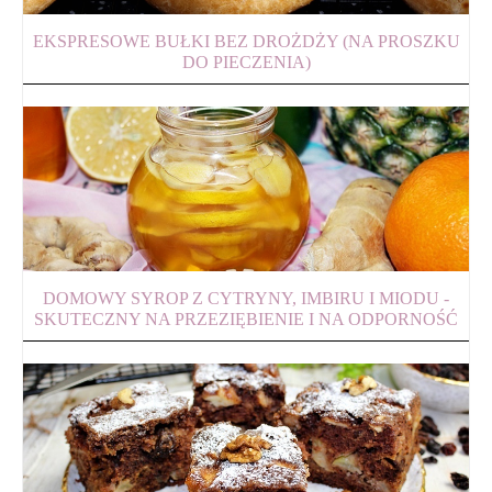
EKSPRESOWE BUŁKI BEZ DROŻDŻY (NA PROSZKU
DO PIECZENIA)
DOMOWY SYROP Z CYTRYNY, IMBIRU I MIODU -
SKUTECZNY NA PRZEZIĘBIENIE I NA ODPORNOŚĆ