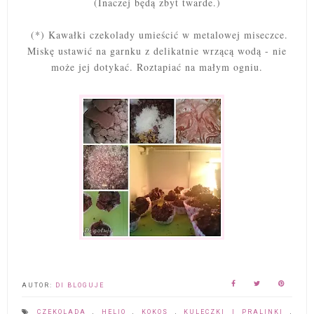
(Inaczej będą zbyt twarde.)
(*) Kawałki czekolady umieścić w metalowej miseczce.
Miskę ustawić na garnku z delikatnie wrzącą wodą - nie
może jej dotykać. Roztapiać na małym ogniu.
AUTOR:
DI BLOGUJE
CZEKOLADA
,
HELIO
,
KOKOS
,
KULECZKI I PRALINKI
,