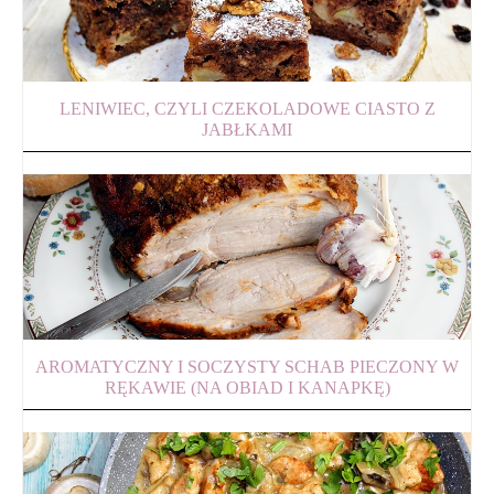
LENIWIEC, CZYLI CZEKOLADOWE CIASTO Z
JABŁKAMI
AROMATYCZNY I SOCZYSTY SCHAB PIECZONY W
RĘKAWIE (NA OBIAD I KANAPKĘ)