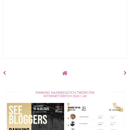
RANKING NAJWIĘKSZYCH TWÓRCÓW
INTERNETOWYCH 2024 I JA!