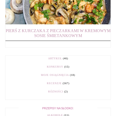
PIERŚ Z KURCZAKA Z PIECZARKAMI W KREMOWYM
SOSIE ŚMIETANKOWYM
ARTYKUŁ
(46)
KONKURSY
(15)
MOJE OSIĄGNIĘCIA
(18)
RECENZJE
(567)
RÓŻNOŚCI
(2)
PRZEPISY NA SŁODKO:
ALKOHOLE
(11)