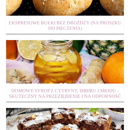
EKSPRESOWE BUŁKI BEZ DROŻDŻY (NA PROSZKU
DO PIECZENIA)
DOMOWY SYROP Z CYTRYNY, IMBIRU I MIODU -
SKUTECZNY NA PRZEZIĘBIENIE I NA ODPORNOŚĆ