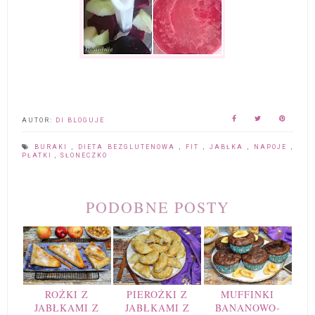
AUTOR:
DI BLOGUJE
BURAKI
,
DIETA BEZGLUTENOWA
,
FIT
,
JABŁKA
,
NAPOJE
,
PŁATKI
,
SŁONECZKO
PODOBNE POSTY
ROŻKI Z
PIEROŻKI Z
MUFFINKI
JABŁKAMI Z
JABŁKAMI Z
BANANOWO-