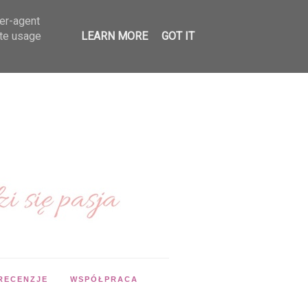
ser-agent
ate usage
LEARN MORE
GOT IT
RECENZJE
WSPÓŁPRACA