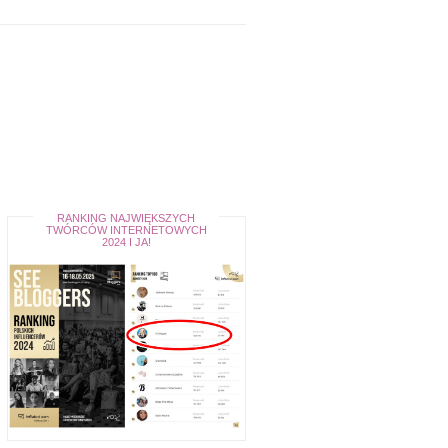
RANKING NAJWIĘKSZYCH
TWÓRCÓW INTERNETOWYCH
2024 I JA!