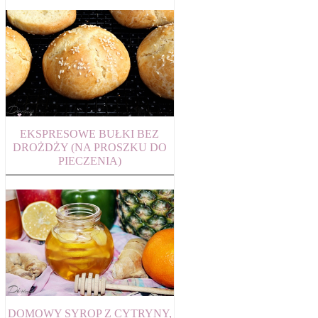
EKSPRESOWE BUŁKI BEZ
DROŻDŻY (NA PROSZKU DO
PIECZENIA)
DOMOWY SYROP Z CYTRYNY,