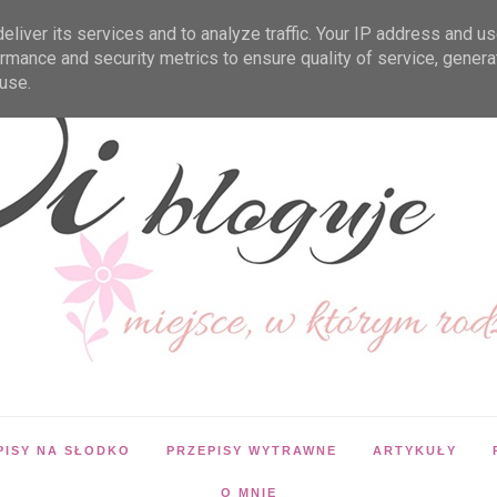
liver its services and to analyze traffic. Your IP address and u
rmance and security metrics to ensure quality of service, gener
use.
PISY NA SŁODKO
PRZEPISY WYTRAWNE
ARTYKUŁY
O MNIE