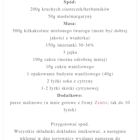
Spód:
200g kruchych ciasteczek/herbatników
50g masła/margaryny
Masa:
500g kilkakrotnie mielonego twarogu (może być dobrej
jakości z wiaderka)
150g śmietanki 30-36%
3 jajka
190g cukru (można odrobinę mniej)
10g cukru waniliowego
1 opakowanie budyniu waniliowego (40g)
2 łyżki soku z cytryny
1-2 łyżki skórki cytrynowej
Dodatkowo:
puree malinowe (u mnie gotowe z firmy
Zentis
; tak do 10
łyżek)
Przygotować spód.
Wszystkie składniki dokładnie zmiksować, a następnie
wklepać w dno tortownicy wysłanej papierem do