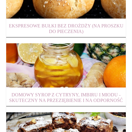
EKSPRESOWE BUŁKI BEZ DROŻDŻY (NA PROSZKU
DO PIECZENIA)
DOMOWY SYROP Z CYTRYNY, IMBIRU I MIODU -
SKUTECZNY NA PRZEZIĘBIENIE I NA ODPORNOŚĆ