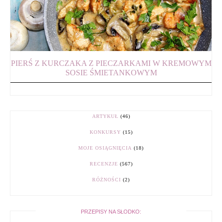
PIERŚ Z KURCZAKA Z PIECZARKAMI W KREMOWYM
SOSIE ŚMIETANKOWYM
ARTYKUŁ
(46)
KONKURSY
(15)
MOJE OSIĄGNIĘCIA
(18)
RECENZJE
(567)
RÓŻNOŚCI
(2)
PRZEPISY NA SŁODKO: