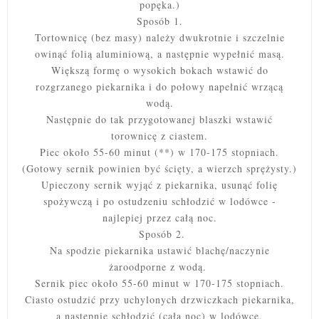
popęka.)
Sposób 1.
Tortownicę (bez masy) należy dwukrotnie i szczelnie
owinąć folią aluminiową, a następnie wypełnić masą.
Większą formę o wysokich bokach wstawić do
rozgrzanego piekarnika i do połowy napełnić wrzącą
wodą.
Następnie do tak przygotowanej blaszki wstawić
torownicę z ciastem.
Piec około 55-60 minut (**) w 170-175 stopniach.
(Gotowy sernik powinien być ścięty, a wierzch sprężysty.)
Upieczony sernik wyjąć z piekarnika, usunąć folię
spożywczą i po ostudzeniu schłodzić w lodówce -
najlepiej przez całą noc.
Sposób 2.
Na spodzie piekarnika ustawić blachę/naczynie
żaroodporne z wodą.
Sernik piec
około 55-60 minut w 170-175 stopniach.
Ciasto ostudzić przy uchylonych drzwiczkach piekarnika,
a następnie schłodzić (całą noc) w lodówce.