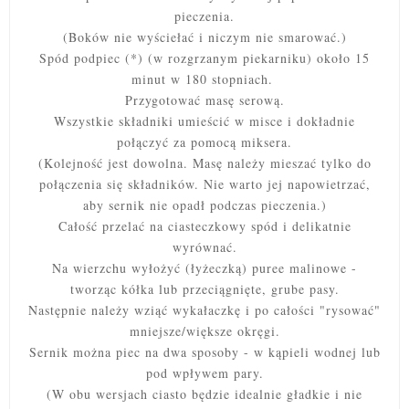
pieczenia.
(Boków nie wyściełać i niczym nie smarować.)
Spód podpiec (*) (w rozgrzanym piekarniku) około 15
minut w 180 stopniach.
Przygotować masę serową.
Wszystkie składniki umieścić w misce i dokładnie
połączyć za pomocą miksera.
(Kolejność jest dowolna. Masę należy mieszać tylko do
połączenia się składników. Nie warto jej napowietrzać,
aby sernik nie opadł podczas pieczenia.)
Całość przelać na ciasteczkowy spód i delikatnie
wyrównać.
Na wierzchu wyłożyć (łyżeczką) puree malinowe -
tworząc kółka lub przeciągnięte, grube pasy.
Następnie należy wziąć wykałaczkę i po całości "rysować"
mniejsze/większe okręgi.
Sernik można piec na dwa sposoby - w kąpieli wodnej lub
pod wpływem pary.
(W obu wersjach ciasto będzie idealnie gładkie i nie