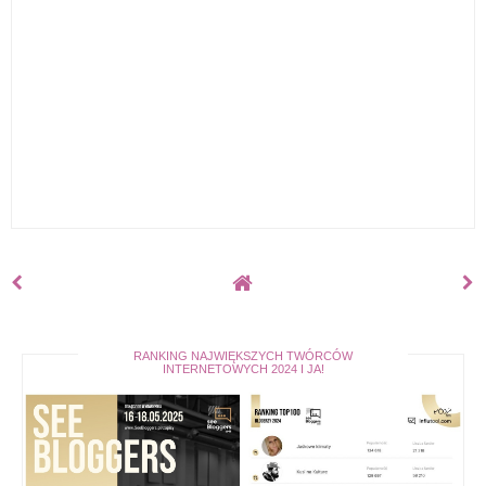
RANKING NAJWIĘKSZYCH TWÓRCÓW
INTERNETOWYCH 2024 I JA!