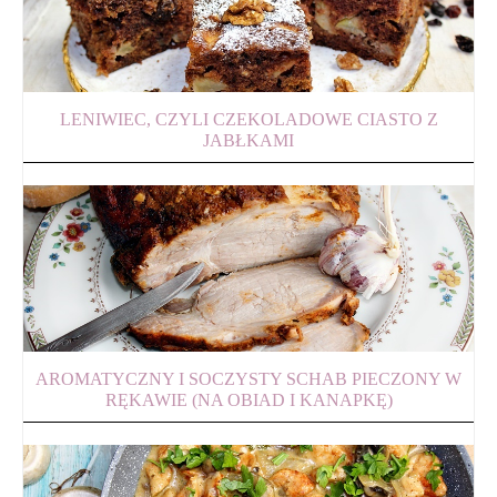
LENIWIEC, CZYLI CZEKOLADOWE CIASTO Z
JABŁKAMI
AROMATYCZNY I SOCZYSTY SCHAB PIECZONY W
RĘKAWIE (NA OBIAD I KANAPKĘ)