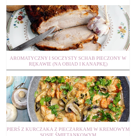
AROMATYCZNY I SOCZYSTY SCHAB PIECZONY W
RĘKAWIE (NA OBIAD I KANAPKĘ)
PIERŚ Z KURCZAKA Z PIECZARKAMI W KREMOWYM
SOSIE ŚMIETANKOWYM