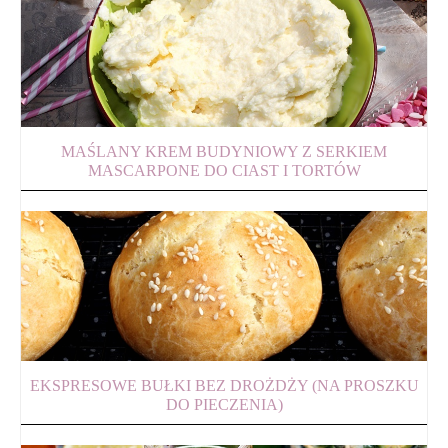
MAŚLANY KREM BUDYNIOWY Z SERKIEM
MASCARPONE DO CIAST I TORTÓW
EKSPRESOWE BUŁKI BEZ DROŻDŻY (NA PROSZKU
DO PIECZENIA)