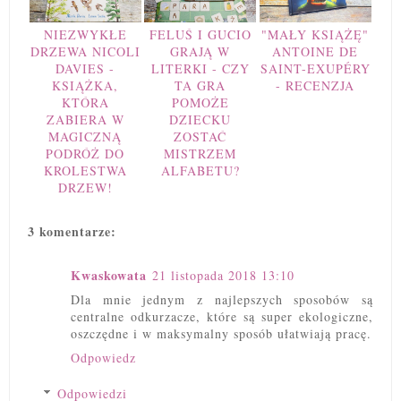
NIEZWYKŁE
FELUŚ I GUCIO
"MAŁY KSIĄŻĘ"
DRZEWA NICOLI
GRAJĄ W
ANTOINE DE
DAVIES -
LITERKI - CZY
SAINT-EXUPÉRY
KSIĄŻKA,
TA GRA
- RECENZJA
KTÓRA
POMOŻE
ZABIERA W
DZIECKU
MAGICZNĄ
ZOSTAĆ
PODRÓŻ DO
MISTRZEM
KROLESTWA
ALFABETU?
DRZEW!
3 komentarze:
Kwaskowata
21 listopada 2018 13:10
Dla mnie jednym z najlepszych sposobów są
centralne odkurzacze, które są super ekologiczne,
oszczędne i w maksymalny sposób ułatwiają pracę.
Odpowiedz
Odpowiedzi