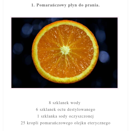
1. Pomarańczowy płyn do prania.
8 szklanek wody
6 szklanek octu destylowanego
1 szklanka sody oczyszczonej
25 kropli pomarańczowego olejku eterycznego