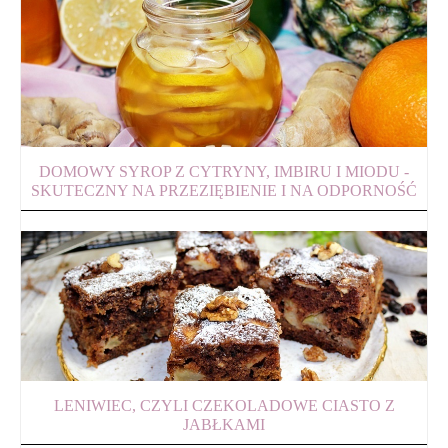
DOMOWY SYROP Z CYTRYNY, IMBIRU I MIODU -
SKUTECZNY NA PRZEZIĘBIENIE I NA ODPORNOŚĆ
LENIWIEC, CZYLI CZEKOLADOWE CIASTO Z
JABŁKAMI