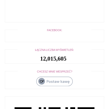
FACEBOOK:
ŁĄCZNA LICZBA WYŚWIETLEŃ:
12,015,605
CHCESZ MNIE WESPRZEĆ?