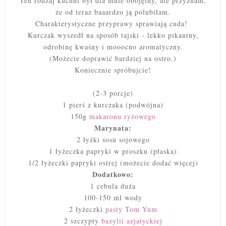
Ten rodzaj kuchni był dla mnie obojętny, ale przyznam,
że od teraz baaardzo ją polubiłam.
Charakterystyczne przyprawy sprawiają cuda!
Kurczak wyszedł na sposób tajski - lekko pikantny,
odrobinę kwaśny i mooocno aromatyczny.
(Możecie doprawić bardziej na ostro.)
Koniecznie spróbujcie!
(2-3 porcje)
1 pierś z kurczaka (podwójna)
150g
makaronu ryżowego
Marynata:
2 łyżki sosu sojowego
1 łyżeczka papryki w proszku (płaska)
1/2 łyżeczki papryki ostrej (możecie dodać więcej)
Dodatkowo:
1 cebula duża
100-150 ml wody
2 łyżeczki
pasty Tom Yum
2 szczypty
bazylii azjatyckiej