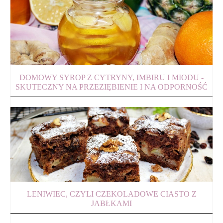
DOMOWY SYROP Z CYTRYNY, IMBIRU I MIODU -
SKUTECZNY NA PRZEZIĘBIENIE I NA ODPORNOŚĆ
LENIWIEC, CZYLI CZEKOLADOWE CIASTO Z
JABŁKAMI