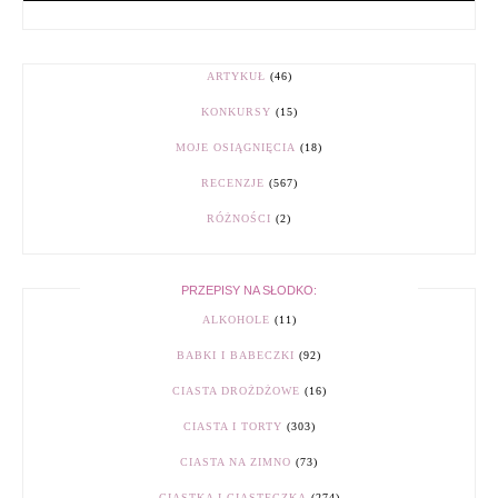
ARTYKUŁ
(46)
KONKURSY
(15)
MOJE OSIĄGNIĘCIA
(18)
RECENZJE
(567)
RÓŻNOŚCI
(2)
PRZEPISY NA SŁODKO:
ALKOHOLE
(11)
BABKI I BABECZKI
(92)
CIASTA DROŻDŻOWE
(16)
CIASTA I TORTY
(303)
CIASTA NA ZIMNO
(73)
CIASTKA I CIASTECZKA
(274)