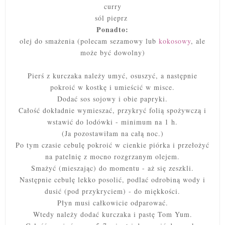
curry
sól pieprz
Ponadto:
olej do smażenia (polecam sezamowy lub
kokosowy
, ale
może być dowolny)
Pierś z kurczaka należy umyć, osuszyć, a następnie
pokroić w kostkę i umieścić w misce.
Dodać sos sojowy i obie papryki.
Całość dokładnie wymieszać, przykryć folią spożywczą i
wstawić do lodówki - minimum na 1 h.
(Ja pozostawiłam na całą noc.)
Po tym czasie cebulę pokroić w cienkie piórka i przełożyć
na patelnię z mocno rozgrzanym olejem.
Smażyć (mieszając) do momentu - aż się zeszkli.
Następnie cebulę lekko posolić, podlać odrobiną wody i
dusić (pod przykryciem) - do miękkości.
Płyn musi całkowicie odparować.
Wtedy należy dodać kurczaka i pastę Tom Yum.