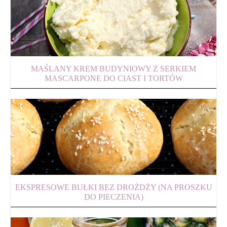
MAŚLANY KREM BUDYNIOWY Z SERKIEM
MASCARPONE DO CIAST I TORTÓW
EKSPRESOWE BUŁKI BEZ DROŻDŻY (NA PROSZKU
DO PIECZENIA)