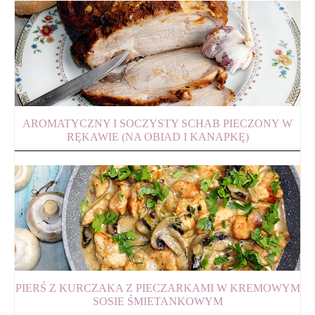
AROMATYCZNY I SOCZYSTY SCHAB PIECZONY W
RĘKAWIE (NA OBIAD I KANAPKĘ)
PIERŚ Z KURCZAKA Z PIECZARKAMI W KREMOWYM
SOSIE ŚMIETANKOWYM