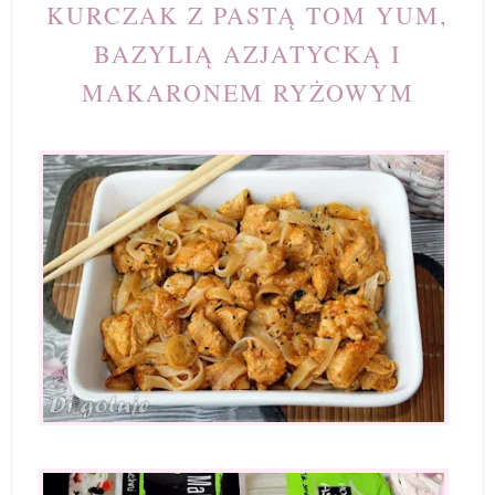
KURCZAK Z PASTĄ TOM YUM,
BAZYLIĄ AZJATYCKĄ I
MAKARONEM RYŻOWYM