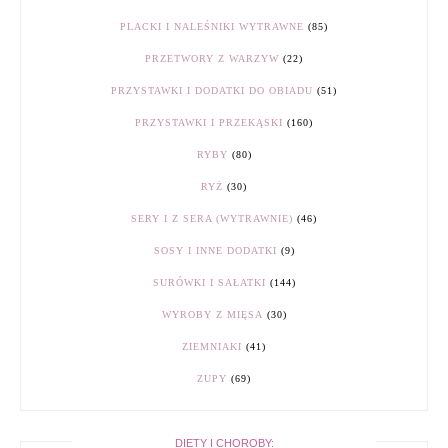
PLACKI I NALEŚNIKI WYTRAWNE
(85)
PRZETWORY Z WARZYW
(22)
PRZYSTAWKI I DODATKI DO OBIADU
(51)
PRZYSTAWKI I PRZEKĄSKI
(160)
RYBY
(80)
RYŻ
(30)
SERY I Z SERA (WYTRAWNIE)
(46)
SOSY I INNE DODATKI
(9)
SURÓWKI I SAŁATKI
(144)
WYROBY Z MIĘSA
(30)
ZIEMNIAKI
(41)
ZUPY
(69)
DIETY I CHOROBY: