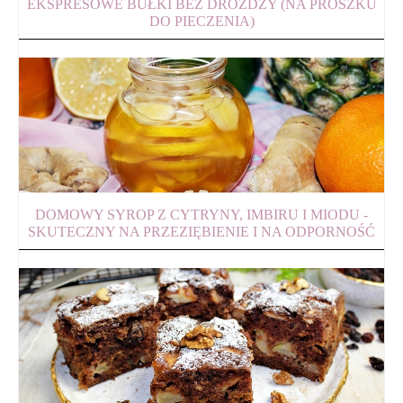
EKSPRESOWE BUŁKI BEZ DROŻDŻY (NA PROSZKU
DO PIECZENIA)
DOMOWY SYROP Z CYTRYNY, IMBIRU I MIODU -
SKUTECZNY NA PRZEZIĘBIENIE I NA ODPORNOŚĆ