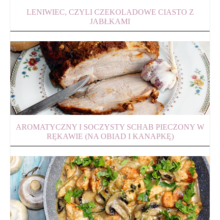
LENIWIEC, CZYLI CZEKOLADOWE CIASTO Z
JABŁKAMI
AROMATYCZNY I SOCZYSTY SCHAB PIECZONY W
RĘKAWIE (NA OBIAD I KANAPKĘ)