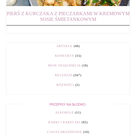
PIERŚ Z KURCZAKA Z PIECZARKAMI W KREMOWYM
SOSIE ŚMIETANKOWYM
ARTYKUŁ
(46)
KONKURSY
(15)
MOJE OSIĄGNIĘCIA
(18)
RECENZJE
(567)
RÓŻNOŚCI
(2)
PRZEPISY NA SŁODKO:
ALKOHOLE
(11)
BABKI I BABECZKI
(92)
CIASTA DROŻDŻOWE
(16)