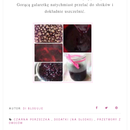
Gorącą galaretkę natychmiast przelać do słoików i
dokładnie uszczelnić.
AUTOR:
DI BLOGUJE
CZARNA PORZECZKA
,
DODATKI (NA SŁODKO)
,
PRZETWORY Z
OWOCÓW