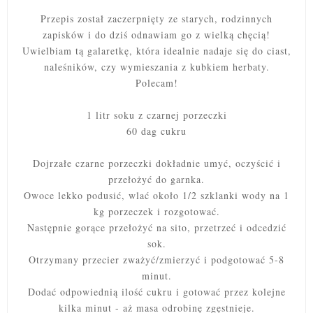
Przepis został zaczerpnięty ze starych, rodzinnych
zapisków i do dziś odnawiam go z wielką chęcią!
Uwielbiam tą galaretkę, która idealnie nadaje się do ciast,
naleśników, czy wymieszania z kubkiem herbaty.
Polecam!
1 litr soku z czarnej porzeczki
60 dag cukru
Dojrzałe czarne porzeczki dokładnie umyć, oczyścić i
przełożyć do garnka.
Owoce lekko podusić, wlać około 1/2 szklanki wody na 1
kg porzeczek i rozgotować.
Następnie gorące przełożyć na sito, przetrzeć i odcedzić
sok.
Otrzymany przecier zważyć/zmierzyć i podgotować 5-8
minut.
Dodać odpowiednią ilość cukru i gotować przez kolejne
kilka minut - aż masa odrobinę zgęstnieje.