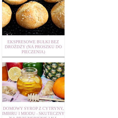
EKSPRESOWE BUŁKI BEZ
DROŻDŻY (NA PROSZKU DO
PIECZENIA)
DOMOWY SYROP Z CYTRYNY,
IMBIRU I MIODU - SKUTECZNY