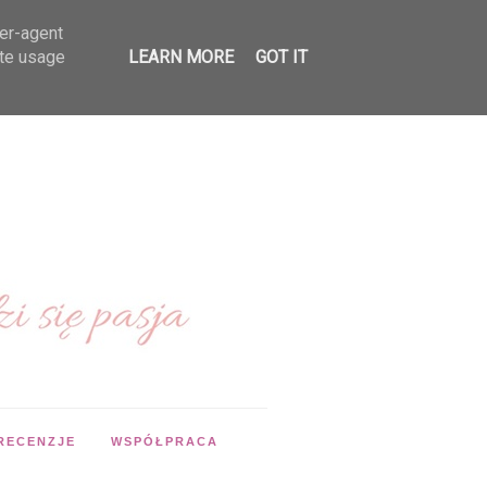
ser-agent
ate usage
LEARN MORE
GOT IT
RECENZJE
WSPÓŁPRACA