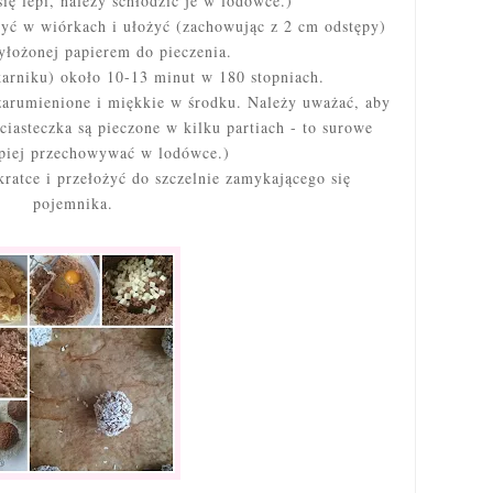
się lepi, należy schłodzić je w lodówce.)
yć w wiórkach i ułożyć (zachowując z 2 cm odstępy)
yłożonej papierem do pieczenia.
arniku) około 10-13 minut w 180 stopniach.
zarumienione i miękkie w środku. Należy uważać, aby
i ciasteczka są pieczone w kilku partiach - to surowe
epiej przechowywać w lodówce.)
kratce i przełożyć do szczelnie zamykającego się
pojemnika.