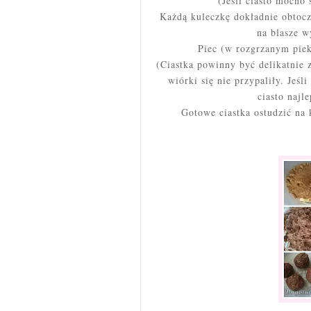
(Jeśli ciasto mocno 
Każdą kuleczkę dokładnie obtocz
na blasze w
Piec (w rozgrzanym piek
(Ciastka powinny być delikatnie 
wiórki się nie przypaliły. Jeśl
ciasto najl
Gotowe ciastka ostudzić na 