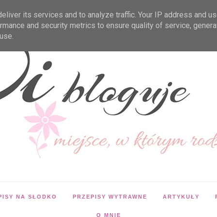
liver its services and to analyze traffic. Your IP address and u
rmance and security metrics to ensure quality of service, gener
use.
PISY NA SŁODKO
PRZEPISY WYTRAWNE
ARTYKUŁY
O MNIE