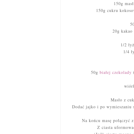
150g masł
150g cukru kokoso
5
20g kakao 
1/2 ły
1/4 ł
50g
białej czekolady
wiór
Masło z cukr
Dodać jajko i po wymieszaniu
Na końcu masę połączyć z
Z ciasta uformowa