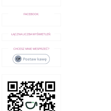
FACEBOOK:
ŁĄCZNA LICZBA WYŚWIETLEŃ:
CHCESZ MNIE WESPRZEĆ?