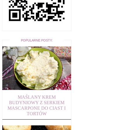
POPULARNE POSTY:
MAŚLANY KREM
BUDYNIOWY Z SERKIEM
MASCARPONE DO CIAST I
TORTÓW