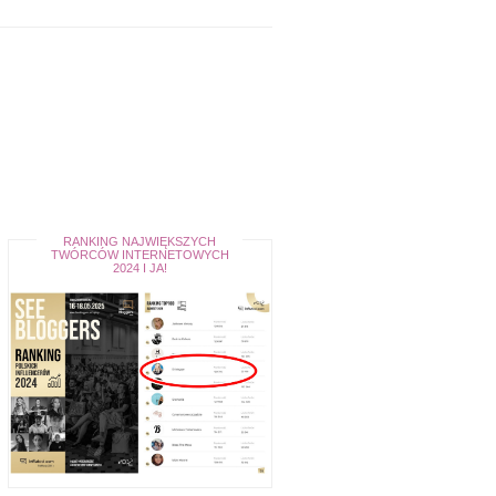
RANKING NAJWIĘKSZYCH
TWÓRCÓW INTERNETOWYCH
2024 I JA!