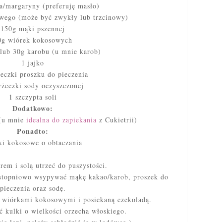
a/margaryny (preferuję masło)
wego (może być zwykły lub trzcinowy)
150g mąki pszennej
0g wiórek kokosowych
lub 30g karobu (u mnie karob)
1 jajko
żeczki proszku do pieczenia
yżeczki sody oczyszczonej
1 szczypta soli
Dodatkowo:
(u mnie
idealna do zapiekania
z Cukietrii)
Ponadto:
ki kokosowe o obtaczania
em i solą utrzeć do puszystości.
 stopniowo wsypywać mąkę kakao/karob, proszek do
pieczenia oraz sodę.
 wiórkami kokosowymi i posiekaną czekoladą.
ć kulki o wielkości orzecha włoskiego.