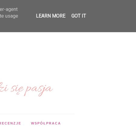
ser-agent
ate usage
LEARN MORE
GOT IT
RECENZJE
WSPÓŁPRACA