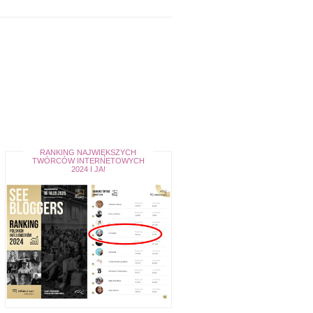
RANKING NAJWIĘKSZYCH
TWÓRCÓW INTERNETOWYCH
2024 I JA!