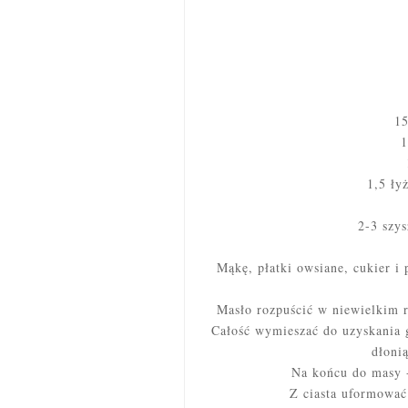
15
1
1,5 ły
2-3 szy
Mąkę, płatki owsiane, cukier i 
Masło rozpuścić w niewielkim r
Całość wymieszać do uzyskania gł
dłoni
Na końcu do masy -
Z ciasta uformować