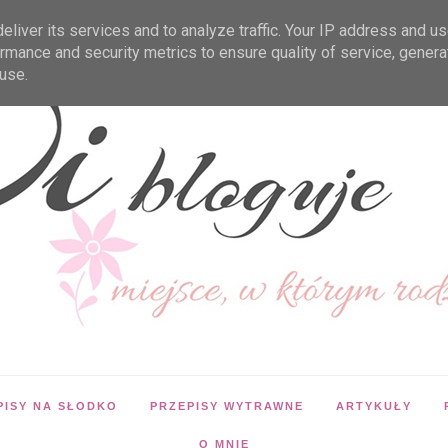
liver its services and to analyze traffic. Your IP address and u
rmance and security metrics to ensure quality of service, gener
use.
PISY NA SŁODKO
PRZEPISY WYTRAWNE
ARTYKUŁY
O MNIE