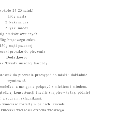
(około 24-25 sztuk)
150g masła
2 łyżki mleka
2 łyżki miodu
0g płatków owsianych
50g brązowego cukru
150g mąki pszennej
żeczki proszku do pieczenia
Dodatkowo:
szki/kwiaty suszonej lawendy
proszek do pieczenia przesypać do miski i dokładnie
wymieszać.
ondelku, a następnie połączyć z mlekiem i miodem.
adkiej konsystencji i scalić (najpierw łyżką, później
ą) z suchymi składnikami.
 wmieszać roztartą w palcach lawendę.
 kuleczki wielkości orzecha włoskiego.