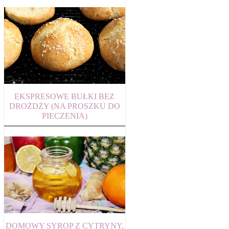
EKSPRESOWE BUŁKI BEZ
DROŻDŻY (NA PROSZKU DO
PIECZENIA)
DOMOWY SYROP Z CYTRYNY,