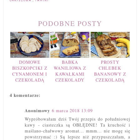
ORKISZOWA
,
TAHINI
PODOBNE POSTY
DOMOWE
BABKA
PROSTY
BISZKOPCIKI Z
WANILIOWA Z
CHLEBEK
CYNAMONEM I
KAWAŁKAMI
BANANOWY Z
CZEKOLADĄ
CZEKOLADY
CZEKOLADĄ
4 komentarze:
Anonimowy
6 marca 2018 13:09
Wypróbowałam dziś Twój przepis do południowej
kawy - ciasteczka są OBŁĘDNE! Ta kruchość i
maślano-chałwowy aromat... mmm... nie mogę się
powstrzymać :) Są lepsze niż przypuszczałam, a