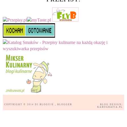
COPYRIGHT © 2014
DI BLOGUJE
, BLOGGER
BLOG DESIGN:
KAROGRAFIA.PL