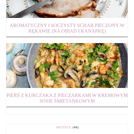
AROMATYCZNY I SOCZYSTY SCHAB PIECZONY W
RĘKAWIE (NA OBIAD I KANAPKĘ)
PIERŚ Z KURCZAKA Z PIECZARKAMI W KREMOWYM
SOSIE ŚMIETANKOWYM
ARTYKUŁ
(46)