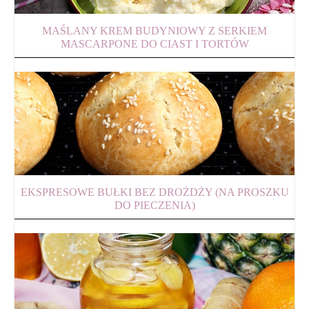
MAŚLANY KREM BUDYNIOWY Z SERKIEM
MASCARPONE DO CIAST I TORTÓW
EKSPRESOWE BUŁKI BEZ DROŻDŻY (NA PROSZKU
DO PIECZENIA)