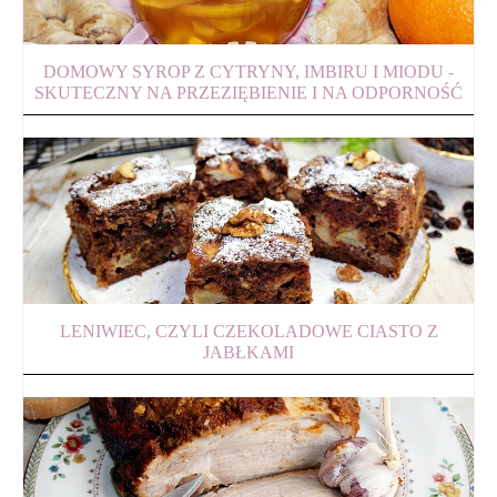
DOMOWY SYROP Z CYTRYNY, IMBIRU I MIODU -
SKUTECZNY NA PRZEZIĘBIENIE I NA ODPORNOŚĆ
LENIWIEC, CZYLI CZEKOLADOWE CIASTO Z
JABŁKAMI