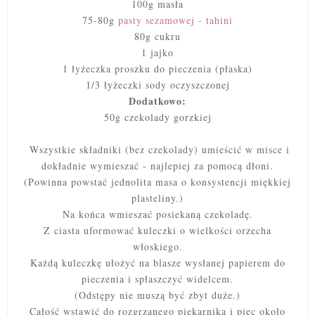
100g masła
75-80g
pasty sezamowej - tahini
80g cukru
1 jajko
1 łyżeczka proszku do pieczenia (płaska)
1/3 łyżeczki sody oczyszczonej
Dodatkowo:
50g czekolady gorzkiej
Wszystkie składniki (bez czekolady) umieścić w misce i
dokładnie wymieszać - najlepiej za pomocą dłoni.
(Powinna powstać jednolita masa o konsystencji miękkiej
plasteliny.)
Na końca wmieszać posiekaną czekoladę.
Z ciasta uformować kuleczki o wielkości orzecha
włoskiego.
Każdą kuleczkę ułożyć na blasze wysłanej papierem do
pieczenia i spłaszczyć widelcem.
(Odstępy nie muszą być zbyt duże.)
Całość wstawić do rozgrzanego piekarnika i piec około