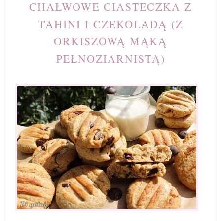
CHAŁWOWE CIASTECZKA Z
TAHINI I CZEKOLADĄ (Z
ORKISZOWĄ MĄKĄ
PEŁNOZIARNISTĄ)