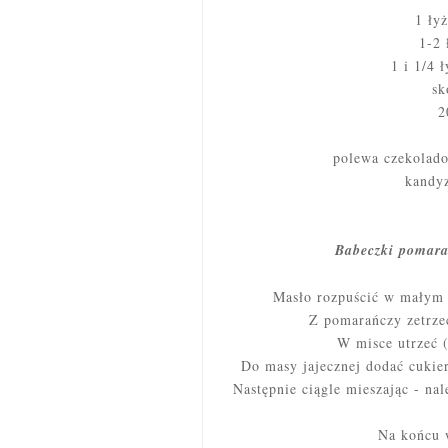
1 ły
1-2 
1 i 1/4 
sk
2
polewa czekolado
kandy
Babeczki pomara
Masło rozpuścić w małym r
Z pomarańczy zetrzeć
W misce utrzeć (
Do masy jajecznej dodać cukie
Następnie ciągle mieszając - na
Na końcu 