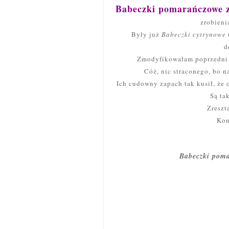
Babeczki pomarańczowe z
zrobieni
Były już
Babeczki cytrynowe
d
Zmodyfikowałam poprzedni pr
Cóż, nic straconego, bo 
Ich cudowny zapach tak kusił, że 
Są tak
Zreszt
Kon
Babeczki poma