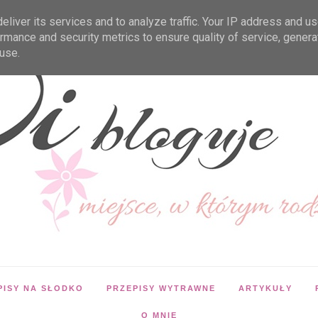
liver its services and to analyze traffic. Your IP address and u
rmance and security metrics to ensure quality of service, gener
use.
PISY NA SŁODKO
PRZEPISY WYTRAWNE
ARTYKUŁY
O MNIE