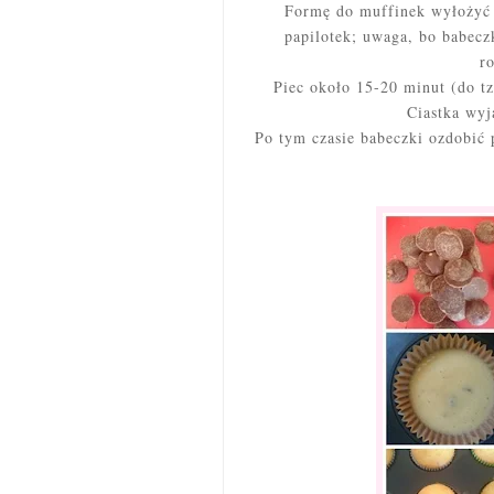
Formę do muffinek wyłożyć p
papilotek; uwaga, bo babecz
r
Piec około 15-20 minut (do tz
Ciastka wyj
Po tym czasie babeczki ozdobić