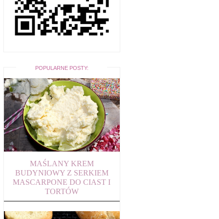
POPULARNE POSTY:
MAŚLANY KREM
BUDYNIOWY Z SERKIEM
MASCARPONE DO CIAST I
TORTÓW