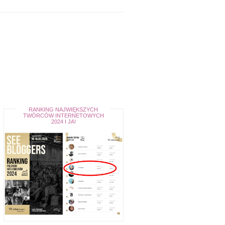
RANKING NAJWIĘKSZYCH
TWÓRCÓW INTERNETOWYCH
2024 I JA!