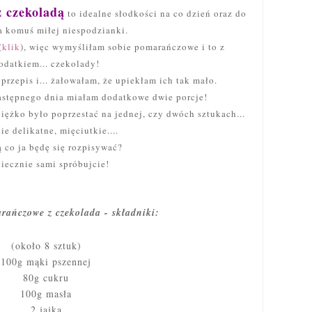
 czekoladą
to idealne słodkości na co dzień oraz do
a komuś miłej niespodzianki.
(
klik
), więc wymyśliłam sobie pomarańczowe i to z
odatkiem... czekolady!
zepis i... żałowałam, że upiekłam ich tak mało.
następnego dnia miałam dodatkowe dwie porcje!
ciężko było poprzestać na jednej, czy dwóch sztukach...
ie delikatne, mięciutkie....
ą co ja będę się rozpisywać?
iecznie sami spróbujcie!
rańczowe z czekolada - składniki:
(około 8 sztuk)
100g mąki pszennej
80g cukru
100g masła
2 jajka