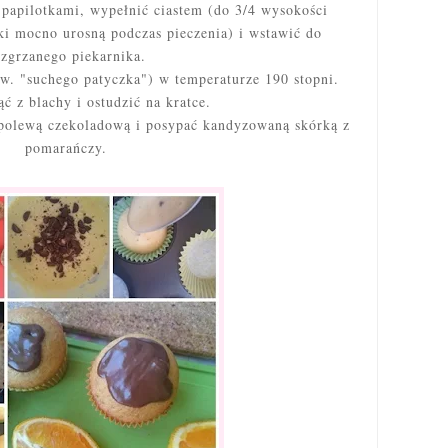
apilotkami, wypełnić ciastem (do 3/4 wysokości
ki mocno urosną podczas pieczenia)
i wstawić do
ozgrzanego piekarnika.
w. "suchego patyczka") w temperaturze 190 stopni.
ąć z blachy i ostudzić na kratce.
 polewą czekoladową i posypać kandyzowaną skórką z
pomarańczy.