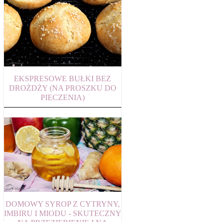
EKSPRESOWE BUŁKI BEZ
DROŻDŻY (NA PROSZKU DO
PIECZENIA)
DOMOWY SYROP Z CYTRYNY,
IMBIRU I MIODU - SKUTECZNY