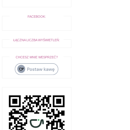
FACEBOOK:
ŁĄCZNA LICZBA WYŚWIETLEŃ:
CHCESZ MNIE WESPRZEĆ?