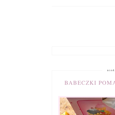
nied
BABECZKI POM