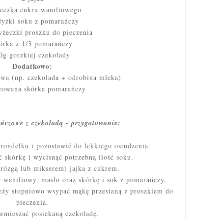
żeczka cukru waniliowego
łyżki soku z pomarańczy
łyżeczki proszku do pieczenia
órka z 1/3 pomarańczy
0g gorzkiej czekolady
Dodatkowo:
wa (np. czekolada + odrobina mleka)
zowana skórka pomarańczy
ńczowe z czekoladą - przygotowanie:
ondelku i pozostawić do lekkiego ostudzenia.
 skórkę i wycisnąć potrzebną ilość soku.
rózgą lub mikserem) jajka z cukrem.
r waniliowy, masło oraz skórkę i sok z pomarańczy.
leży stopniowo wsypać mąkę przesianą z proszkiem do
pieczenia.
wmieszać posiekaną czekoladę.