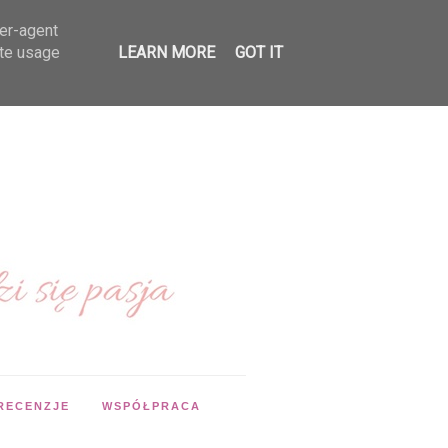
ser-agent
ate usage
LEARN MORE
GOT IT
RECENZJE
WSPÓŁPRACA