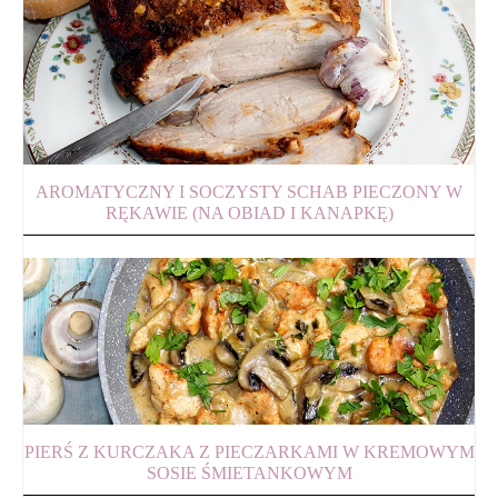
AROMATYCZNY I SOCZYSTY SCHAB PIECZONY W
RĘKAWIE (NA OBIAD I KANAPKĘ)
PIERŚ Z KURCZAKA Z PIECZARKAMI W KREMOWYM
SOSIE ŚMIETANKOWYM