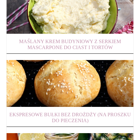
MAŚLANY KREM BUDYNIOWY Z SERKIEM
MASCARPONE DO CIAST I TORTÓW
EKSPRESOWE BUŁKI BEZ DROŻDŻY (NA PROSZKU
DO PIECZENIA)