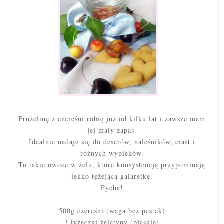
Frużelinę z czereśni robię już od kilku lat i zawsze mam
jej mały zapas.
Idealnie nadaje się do deserów, naleśników, ciast i
różnych wypieków.
To takie owoce w żelu, które konsystencją przypominają
lekko tężejącą galaretkę.
Pycha!
500g czereśni (waga bez pestek)
3 łyżeczki żelatyny (płaskie)