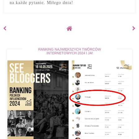
na każde pytanie. Miłego dnia!
RANKING NAJWIĘKSZYCH TWÓRCÓW
INTERNETOWYCH 2024 I JA!