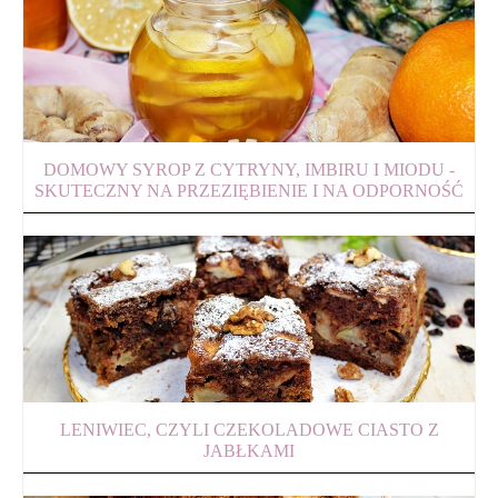
DOMOWY SYROP Z CYTRYNY, IMBIRU I MIODU -
SKUTECZNY NA PRZEZIĘBIENIE I NA ODPORNOŚĆ
LENIWIEC, CZYLI CZEKOLADOWE CIASTO Z
JABŁKAMI