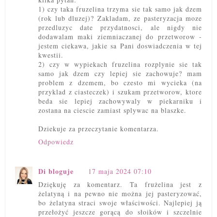
1) czy taka fruzelina trzyma sie tak samo jak dzem
(rok lub dluzej)? Zakladam, ze pasteryzacja moze
przedluzyc date przydatnosci, ale nigdy nie
dodawalam maki ziemniaczanej do przetworow -
jestem ciekawa, jakie sa Pani doswiadczenia w tej
kwestii.
2) czy w wypiekach fruzelina rozplynie sie tak
samo jak dzem czy lepiej sie zachowuje? mam
problem z dzemem, bo czesto mi wycieka (na
przyklad z ciasteczek) i szukam przetworow, ktore
beda sie lepiej zachowywaly w piekarniku i
zostana na ciescie zamiast splywac na blaszke.
Dziekuje za przeczytanie komentarza.
Odpowiedz
Di bloguje
17 maja 2024 07:10
Dziękuję za komentarz. Ta frużelina jest z
żelatyną i na pewno nie można jej pasteryzować,
bo żelatyna straci swoje właściwości. Najlepiej ją
przełożyć jeszcze gorącą do słoików i szczelnie