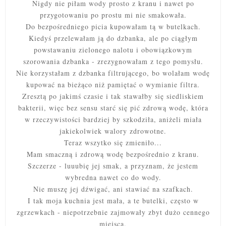
Nigdy nie piłam wody prosto z kranu i nawet po
przygotowaniu po prostu mi nie smakowała.
Do bezpośredniego picia kupowałam tą w butelkach.
Kiedyś przelewałam ją do dzbanka, ale po ciągłym
powstawaniu zielonego nalotu i obowiązkowym
szorowania dzbanka - zrezygnowałam z tego pomysłu.
Nie korzystałam z dzbanka filtrującego, bo wolałam wodę
kupować na bieżąco niż pamiętać o wymianie filtra.
Zresztą po jakimś czasie i tak stawałby się siedliskiem
bakterii, więc bez sensu starć się pić zdrową wodę, która
w rzeczywistości bardziej by szkodziła, aniżeli miała
jakiekolwiek walory zdrowotne.
Teraz wszytko się zmieniło...
Mam smaczną i zdrową wodę bezpośrednio z kranu.
Szczerze - luuubię jej smak, a przyznam, że jestem
wybredna nawet co do wody.
Nie muszę jej dźwigać, ani stawiać na szafkach.
I tak moja kuchnia jest mała, a te butelki, często w
zgrzewkach - niepotrzebnie zajmowały zbyt dużo cennego
miejsca.