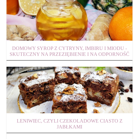
DOMOWY SYROP Z CYTRYNY, IMBIRU I MIODU -
SKUTECZNY NA PRZEZIĘBIENIE I NA ODPORNOŚĆ
LENIWIEC, CZYLI CZEKOLADOWE CIASTO Z
JABŁKAMI