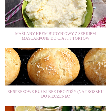
MAŚLANY KREM BUDYNIOWY Z SERKIEM
MASCARPONE DO CIAST I TORTÓW
EKSPRESOWE BUŁKI BEZ DROŻDŻY (NA PROSZKU
DO PIECZENIA)