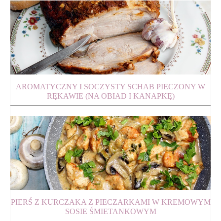
AROMATYCZNY I SOCZYSTY SCHAB PIECZONY W
RĘKAWIE (NA OBIAD I KANAPKĘ)
PIERŚ Z KURCZAKA Z PIECZARKAMI W KREMOWYM
SOSIE ŚMIETANKOWYM