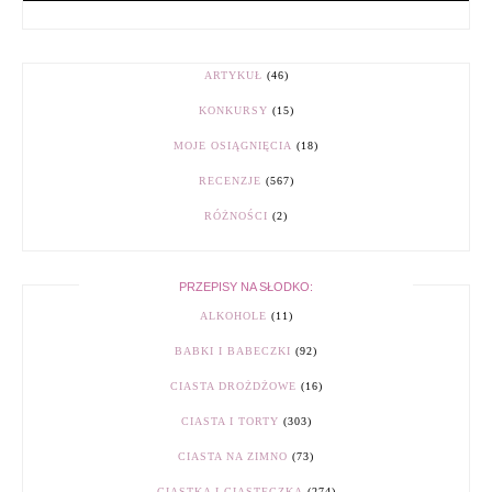
ARTYKUŁ
(46)
KONKURSY
(15)
MOJE OSIĄGNIĘCIA
(18)
RECENZJE
(567)
RÓŻNOŚCI
(2)
PRZEPISY NA SŁODKO:
ALKOHOLE
(11)
BABKI I BABECZKI
(92)
CIASTA DROŻDŻOWE
(16)
CIASTA I TORTY
(303)
CIASTA NA ZIMNO
(73)
CIASTKA I CIASTECZKA
(274)