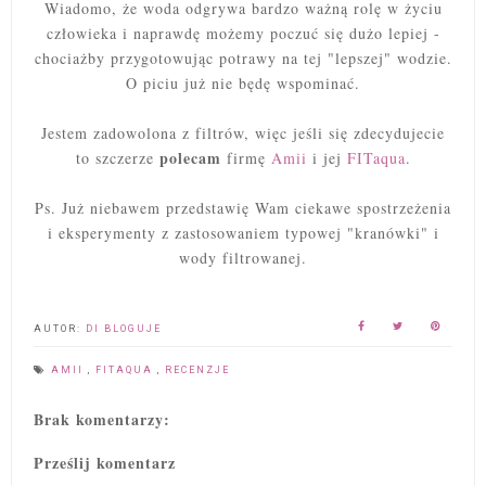
Wiadomo, że woda odgrywa bardzo ważną rolę w życiu
człowieka i naprawdę możemy poczuć się dużo lepiej -
chociażby przygotowując potrawy na tej "lepszej" wodzie.
O piciu już nie będę wspominać.
Jestem zadowolona z filtrów, więc jeśli się zdecydujecie
polecam
to szczerze
firmę
Amii
i jej
FITaqua
.
Ps. Już niebawem przedstawię Wam ciekawe spostrzeżenia
i eksperymenty z zastosowaniem typowej "kranówki" i
wody filtrowanej.
AUTOR:
DI BLOGUJE
AMII
,
FITAQUA
,
RECENZJE
Brak komentarzy:
Prześlij komentarz