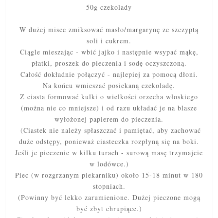
50g czekolady
W dużej misce zmiksować masło/margarynę ze szczyptą
soli i cukrem.
Ciągle mieszając - wbić jajko i następnie wsypać mąkę,
płatki, proszek do pieczenia i sodę oczyszczoną.
Całość dokładnie połączyć - najlepiej za pomocą dłoni.
Na końcu wmieszać posiekaną czekoladę.
Z ciasta formować kulki o wielkości orzecha włoskiego
(można nie co mniejsze) i od razu układać je na blasze
wyłożonej papierem do pieczenia.
(Ciastek nie należy spłaszczać i pamiętać, aby zachować
duże odstępy, ponieważ ciasteczka rozpłyną się na boki.
Jeśli je pieczenie w kilku turach - surową masę trzymajcie
w lodówce.)
Piec (w rozgrzanym piekarniku) około 15-18 minut w 180
stopniach.
(Powinny być lekko zarumienione. Dużej pieczone mogą
być zbyt chrupiące.)