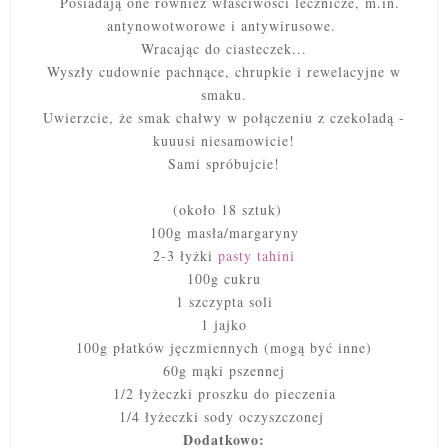
Posiadają one również właściwości lecznicze, m.in.
antynowotworowe i antywirusowe.
Wracając do ciasteczek...
Wyszły cudownie pachnące, chrupkie i rewelacyjne w
smaku.
Uwierzcie, że smak chałwy w połączeniu z czekoladą -
kuuusi niesamowicie!
Sami spróbujcie!
(około 18 sztuk)
100g masła/margaryny
2-3 łyżki
pasty tahini
100g cukru
1 szczypta soli
1 jajko
100g płatków jęczmiennych (mogą być inne)
60g mąki pszennej
1/2 łyżeczki proszku do pieczenia
1/4 łyżeczki sody oczyszczonej
Dodatkowo: