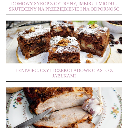
DOMOWY SYROP Z CYTRYNY, IMBIRU I MIODU -
SKUTECZNY NA PRZEZIĘBIENIE I NA ODPORNOŚĆ
LENIWIEC, CZYLI CZEKOLADOWE CIASTO Z
JABŁKAMI