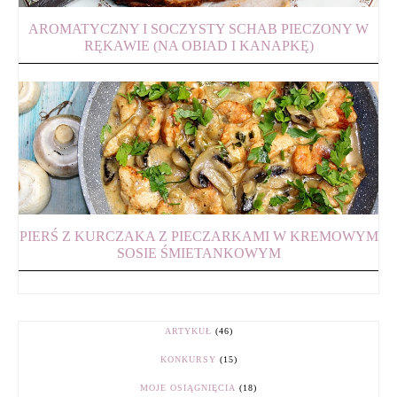
AROMATYCZNY I SOCZYSTY SCHAB PIECZONY W
RĘKAWIE (NA OBIAD I KANAPKĘ)
PIERŚ Z KURCZAKA Z PIECZARKAMI W KREMOWYM
SOSIE ŚMIETANKOWYM
ARTYKUŁ
(46)
KONKURSY
(15)
MOJE OSIĄGNIĘCIA
(18)