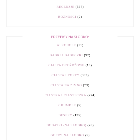
RECENZJE
(567)
RÓŻNOŚCI
(2)
PRZEPISY NA SŁODKO:
ALKOHOLE
(11)
BABKI I BABECZKI
(92)
CIASTA DROŻDŻOWE
(16)
CIASTA I TORTY
(303)
CIASTA NA ZIMNO
(73)
CIASTKA I CIASTECZKA
(274)
CRUMBLE
(5)
DESERY
(135)
DODATKI (NA SŁODKO)
(26)
GOFRY NA SŁODKO
(5)