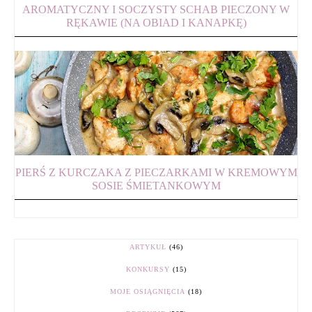
AROMATYCZNY I SOCZYSTY SCHAB PIECZONY W
RĘKAWIE (NA OBIAD I KANAPKĘ)
PIERŚ Z KURCZAKA Z PIECZARKAMI W KREMOWYM
SOSIE ŚMIETANKOWYM
ARTYKUŁ
(46)
KONKURSY
(15)
MOJE OSIĄGNIĘCIA
(18)