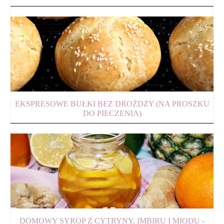
EKSPRESOWE BUŁKI BEZ DROŻDŻY (NA PROSZKU
DO PIECZENIA)
DOMOWY SYROP Z CYTRYNY, IMBIRU I MIODU -