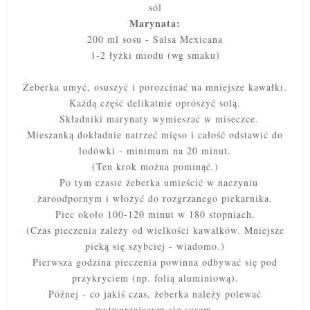
sól
Marynata:
200 ml sosu - Salsa Mexicana
1-2 łyżki miodu (wg smaku)
Żeberka umyć, osuszyć i porozcinać na mniejsze kawałki.
Każdą część delikatnie oprószyć solą.
Składniki marynaty wymieszać w miseczce.
Mieszanką dokładnie natrzeć mięso i całość odstawić do
lodówki - minimum na 20 minut.
(Ten krok można pominąć.)
Po tym czasie żeberka umieścić w naczyniu
żaroodpornym i włożyć do rozgrzanego piekarnika.
Piec około 100-120 minut w 180 stopniach.
(Czas pieczenia zależy od wielkości kawałków. Mniejsze
pieką się szybciej - wiadomo.)
Pierwsza godzina pieczenia powinna odbywać się pod
przykryciem (np. folią aluminiową).
Późnej - co jakiś czas, żeberka należy polewać
wytwarzającym się sosem.