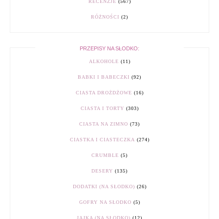
RECENZJE
(567)
RÓŻNOŚCI
(2)
PRZEPISY NA SŁODKO:
ALKOHOLE
(11)
BABKI I BABECZKI
(92)
CIASTA DROŻDŻOWE
(16)
CIASTA I TORTY
(303)
CIASTA NA ZIMNO
(73)
CIASTKA I CIASTECZKA
(274)
CRUMBLE
(5)
DESERY
(135)
DODATKI (NA SŁODKO)
(26)
GOFRY NA SŁODKO
(5)
JAJKA (NA SŁODKO)
(12)